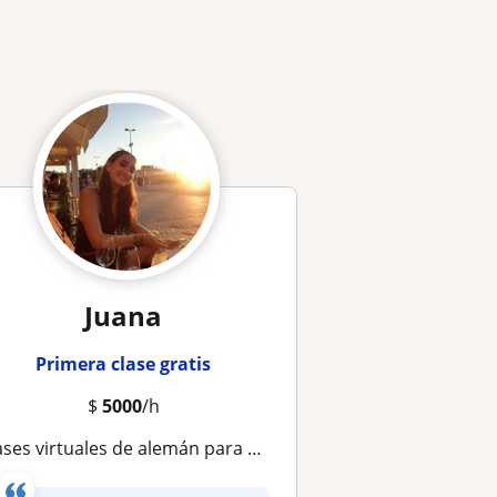
Juana
Primera clase gratis
$
5000
/h
es virtuales de alemán para niños, adolescentes y adultos de nivel básico e intermedio