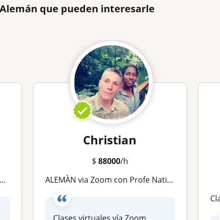
e Alemán que pueden interesarle
Christian
$
88000
/h
ALEMÀN via Zoom con Profe Nativo 12 años experiencia en universidad colegios e institutos solo en Colombia
Clas
Clases virtuales vía Zoom,