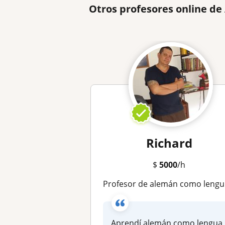
Otros profesores online d
Richard
$
5000
/h
Profesor de alemán como lengua materna con mas de 28 años de experiencia
Aprendí alemán como lengua