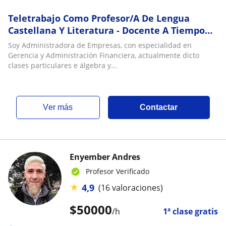
Teletrabajo Como Profesor/A De Lengua
Castellana Y Literatura - Docente A Tiempo
Partido Sin Experiencia
Soy Administradora de Empresas, con especialidad en
Gerencia y Administración Financiera, actualmente dicto
clases particulares e álgebra y...
ver más
Contactar
Enyember Andres
Profesor Verificado
★
4,9
(16 valoraciones)
$
50000
/h
1ª clase gratis