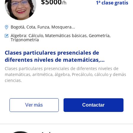
$
5000
/h
1ª clase gratis
Bogotá, Cota, Funza, Mosquera...
Álgebra: Cálculo, Matemáticas básicas, Geometría,
Trigonometría
Clases particulares presenciales de
diferentes niveles de matemáticas,
aritmética, álgebra, Precálculo, cálculo y
Clases particulares presenciales de diferentes niveles de
demás ciencias
matemáticas, aritmética, álgebra, Precálculo, cálculo y demás
ciencias.
ver más
Contactar