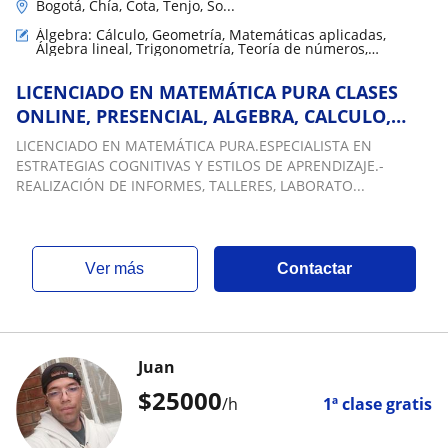
Bogotá, Chía, Cota, Tenjo, So...
Álgebra: Cálculo, Geometría, Matemáticas aplicadas,
Álgebra lineal, Trigonometría, Teoría de números,
Matemáticas básicas
LICENCIADO EN MATEMÁTICA PURA CLASES
ONLINE, PRESENCIAL, ALGEBRA, CALCULO,
MATEMÁTICA, GEOMETRÍA, QUÍMICA, FÍSICA,
LICENCIADO EN MATEMÁTICA PURA.ESPECIALISTA EN
ESTADÍSTICA
ESTRATEGIAS COGNITIVAS Y ESTILOS DE APRENDIZAJE.-
REALIZACIÓN DE INFORMES, TALLERES, LABORATO...
ver más
Contactar
Juan
$
25000
/h
1ª clase gratis