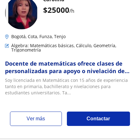
$
25000
/h
Bogotá, Cota, Funza, Tenjo
Álgebra: Matemáticas básicas, Cálculo, Geometría,
Trigonometría
Docente de matemáticas ofrece clases de
personalizadas para apoyo o nivelación de
asignaturas como matemáticas, geometría,
Soy licenciada en Matemáticas con 15 años de experiencia
estadística, algebra, trigonometría y cálculo
tanto en primaria, bachillerato y nivelaciones para
estudiantes universitarios. Ta...
ver más
Contactar