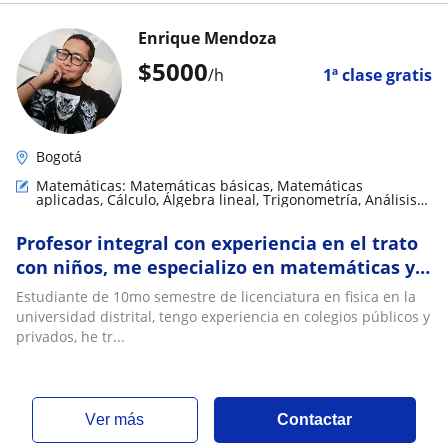
Enrique Mendoza
$
5000
/h
1ª clase gratis
Bogotá
Matemáticas: Matemáticas básicas, Matemáticas
aplicadas, Cálculo, Álgebra lineal, Trigonometría, Análisis
numérico, Teoría de números, LaTeX, Matemáticas
discretas
Profesor integral con experiencia en el trato
con niños, me especializo en matemáticas y
fisica, puedo adaptarme a los horarios
Estudiante de 10mo semestre de licenciatura en fisica en la
universidad distrital, tengo experiencia en colegios públicos y
privados, he tr...
ver más
Contactar