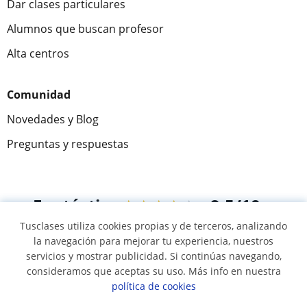
Dar clases particulares
Alumnos que buscan profesor
Alta centros
Comunidad
Novedades y Blog
Preguntas y respuestas
Fantástica
★★★★★
9,5/10
Tusclases utiliza cookies propias y de terceros, analizando
305883
opiniones de alumnos
la navegación para mejorar tu experiencia, nuestros
servicios y mostrar publicidad. Si continúas navegando,
consideramos que aceptas su uso. Más info en nuestra
© 2007 - 2026 Tusclases.co
política de cookies