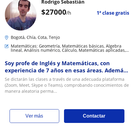
Rodrigo Sebastián
$
27000
/h
1ª clase gratis
Bogotá, Chía, Cota, Tenjo
Matemáticas: Geometría, Matemáticas básicas, Álgebra
lineal, Análisis numérico, Cálculo, Matemáticas aplicadas,
Matemáticas discretas, Teoría de números, Trigonometría,
LaTeX
Soy profe de Inglés y Matemáticas, con
experiencia de 7 años en esas áreas. Además,
clases de Programación en C/C , Álgebra y
Se dictarán las clases a través de una adecuada plataforma
Geometría Analítica y Ajedrez. Gran
(Zoom, Meet, Skype o Teams), comprobando conocimientos de
entusiasta y creyente de que los niños son el
manera aleatoria perma...
futuro y a ellos hay que apuntar para
formarlos
ver más
Contactar