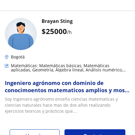
Brayan Sting
$
25000
/h
Bogotá
Matemáticas: Matemáticas básicas, Matemáticas
aplicadas, Geometría, Álgebra lineal, Análisis numérico,
LaTeX
Ingeniero agrónomo con dominio de
conocimoentos matematicos amplios y mos
xlasrs pueden recibirse desde la basica
Soy ingeniero agrónomo enseño ciencias matematicas y
primaria hasta la media academica
ciencias naturales hace mas de dos años realizando
principalmente, con disponibilidad y
ejercicios teoricos y prácticos que...
habilidad para enseñar a sus estudiantes de
manera creativa y efectiva