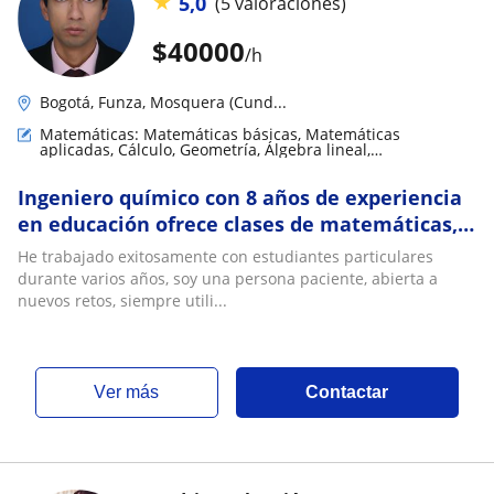
★
5,0
(5 valoraciones)
$
40000
/h
Bogotá, Funza, Mosquera (Cund...
Matemáticas: Matemáticas básicas, Matemáticas
aplicadas, Cálculo, Geometría, Álgebra lineal,
Trigonometría, Análisis numérico
Ingeniero químico con 8 años de experiencia
en educación ofrece clases de matemáticas,
física y química, clases en español e inglés
He trabajado exitosamente con estudiantes particulares
durante varios años, soy una persona paciente, abierta a
nuevos retos, siempre utili...
ver más
Contactar