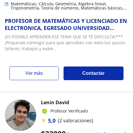
Matemáticas: Cálculo, Geometría, Álgebra lineal,
Trigonometría, Teoría de números, Matemáticas básicas,
Matemáticas discretas, Matemáticas aplicadas, Análisis
numérico, LaTeX
PROFESOR DE MATEMÁTICAS Y LICENCIADO EN
ELECTRONICA, EGRESADO UNIVERSIDAD
NACIONAL DE COLOMBIA Y UNIVERSIDAD
¡ES POSIBLE APRENDER ESE TEMA QUE SE TE DIFICULTA!***
PEDAGOGICA NACIONAL
¡Preparate conmigo! para que apruebes con exito tus quices,
talleres, trabajos y exám...
ver más
Contactar
Lenin David
Profesor Verificado
★
5,0
(2 valoraciones)