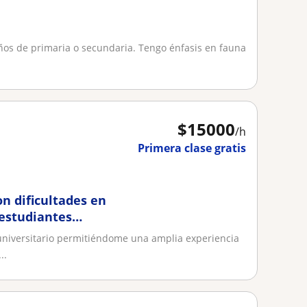
iños de primaria o secundaria. Tengo énfasis en fauna
$
15000
/h
Primera clase gratis
on dificultades en
 estudiantes
ar en
 universitario permitiéndome una amplia experiencia
y afines de niveles
..