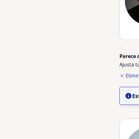
Parece 
Ajusta 
Elimin
Es