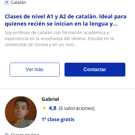
Catalán
Clases de nivel A1 y A2 de catalán. Ideal para
quienes recién se inician en la lengua y
cultura catalana
Soy profesor de catalán con formación académica y
experiencia en la enseñanza del idioma. Estudié en la
Universitat de Girona y en un insti...
ver más
Contactar
Gabriel
★
4,8
(6 valoraciones)
1ª clase gratis
Clases on line