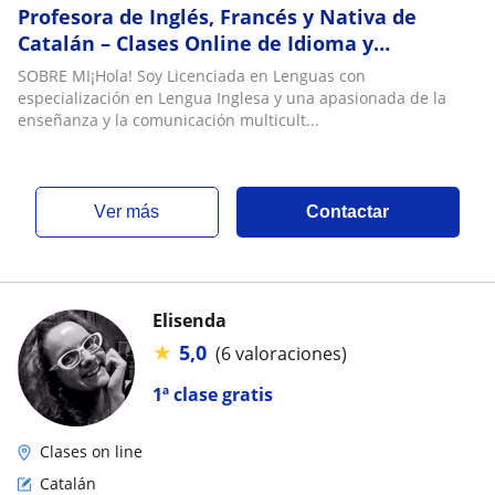
Profesora de Inglés, Francés y Nativa de
Catalán – Clases Online de Idioma y
Conversación: Aprende Idiomas de Verdad
SOBRE MI¡Hola! Soy Licenciada en Lenguas con
especialización en Lengua Inglesa y una apasionada de la
enseñanza y la comunicación multicult...
ver más
Contactar
Elisenda
★
5,0
(6 valoraciones)
1ª clase gratis
Clases on line
Catalán