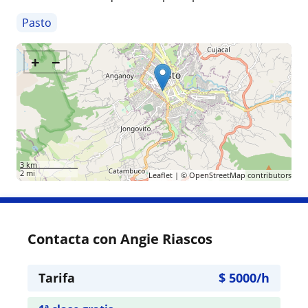
Pasto
+
−
3 km
2 mi
Leaflet
| ©
OpenStreetMap
contributors
Contacta con Angie Riascos
Tarifa
$
5000
/h