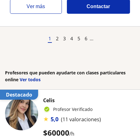
ver más
Contactar
1
2
3
4
5
6
...
Profesores que pueden ayudarte con clases particulares
online
Ver todos
Destacado
Celis
Profesor Verificado
★
5,0
(11 valoraciones)
$
60000
/h