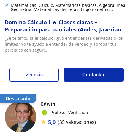
Matemáticas: Cálculo, Matemáticas básicas, Álgebra lineal,
Geometría, Matemáticas discretas, Trigonometría,
Matemáticas aplicadas, LaTeX, Análisis numérico, Teoría
de números
Domina Cálculo I 🔥 Clases claras +
Preparación para parciales (Andes, Javeriana,
Nacional)
¿Se te dificulta el cálculo? ¿No entiendes las derivadas o los
límites? Yo te ayudo a entender de verdad y aprobar tus
parciales con seguri...
ver más
Contactar
Destacado
Edwin
Profesor Verificado
★
5,0
(35 valoraciones)