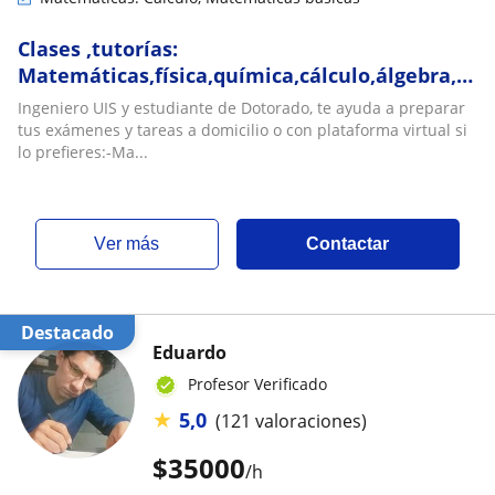
Clases ,tutorías:
Matemáticas,física,química,cálculo,álgebra,es
financiera
Ingeniero UIS y estudiante de Dotorado, te ayuda a preparar
tus exámenes y tareas a domicilio o con plataforma virtual si
lo prefieres:-Ma...
ver más
Contactar
Destacado
Eduardo
Profesor Verificado
★
5,0
(121 valoraciones)
$
35000
/h