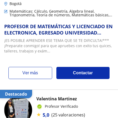
Bogotá
Matemáticas: Cálculo, Geometría, Álgebra lineal,
Trigonometría, Teoría de números, Matemáticas básicas,
Matemáticas discretas, Análisis numérico, LaTeX,
Matemáticas aplicadas
PROFESOR DE MATEMÁTICAS Y LICENCIADO EN
ELECTRONICA, EGRESADO UNIVERSIDAD
NACIONAL DE COLOMBIA Y UNIVERSIDAD
¡ES POSIBLE APRENDER ESE TEMA QUE SE TE DIFICULTA!***
PEDAGOGICA NACIONAL
¡Preparate conmigo! para que apruebes con exito tus quices,
talleres, trabajos y exám...
ver más
Contactar
Destacado
Valentina Martinez
Profesor Verificado
★
5,0
(25 valoraciones)