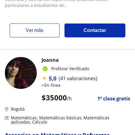
particulares a estudiantes de...
ver más
Contactar
Joanna
Profesor Verificado
★
5,0
(41 valoraciones)
En línea
$
35000
/h
1ª clase gratis
Bogotá
Matemáticas: Matemáticas básicas, Matemáticas
aplicadas, Cálculo
Asesorías en Matemáticas y Refuerzos