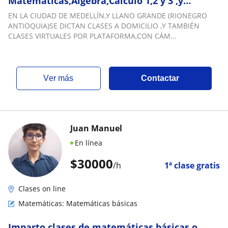
Matemáticas,Álgebra,Cálculo 1,2 y 3 ,y
otras.En Medellín,Y LLano Grande (Rionegro
EN LA CIUDAD DE MEDELLÍN,Y LLANO GRANDE (RIONEGRO
Antioquia) EAFIT, EIA,
ANTIOQUIA)SE DICTAN CLASES A DOMICILIO ,Y TAMBIÉN
UNAL,UDEA,UCO,UANDES,UJAVERIANA
CLASES VIRTUALES POR PLATAFORMA,CON CÁM...
ver más
Contactar
Juan Manuel
En línea
$
30000
/h
1ª clase gratis
Clases on line
Matemáticas: Matemáticas básicas
Imparto clases de matemáticas básicas o