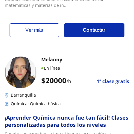
matemáticas y materias de in...
ver más
Contactar
Melanny
En línea
$
20000
/h
1ª clase gratis
Barranquilla
Química: Química básica
¡Aprender Química nunca fue tan fácil! Clases
personalizadas para todos los niveles
Cuento con experiencia impartiendo clases a niños y