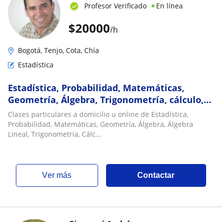
Profesor Verificado
En línea
$
20000
/h
Bogotá, Tenjo, Cota, Chía
Estadística
Estadística, Probabilidad, Matemáticas,
Geometría, Álgebra, Trigonometría, cálculo,
Álgebra Lineal, Física, Química
Clases particulares a domicilio u online de Estadística,
Probabilidad, Matemáticas, Geometría, Álgebra, Álgebra
Lineal, Trigonometría, Cálc...
ver más
Contactar