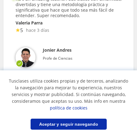
divertidas y tiene una metodología práctica y
significativa que hace que todo sea más fácil de
entender. Super recomendado.
Valeria Parra
5
hace 3 días
Jonier Andres
Profe de Ciencias
Tusclases utiliza cookies propias y de terceros, analizando
la navegación para mejorar tu experiencia, nuestros
servicios y mostrar publicidad. Si continúas navegando,
consideramos que aceptas su uso. Más info en nuestra
Excelente profesor, me ha gustado el avance que ha
política de cookies
tenido mi hijo en matemáticas, física y química, su
metodología es muy chévere para los chicos
Mathias Castellanos
Filtrar
Guardar búsqueda
Aceptar y seguir navegando
5
hace 4 días