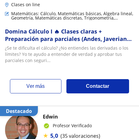
Clases on line
Matemáticas: Cálculo, Matemáticas básicas, Álgebra lineal,
Geometría, Matemáticas discretas, Trigonometría,
Matemáticas aplicadas, LaTeX, Análisis numérico, Teoría
de números
Domina Cálculo I 🔥 Clases claras +
Preparación para parciales (Andes, Javeriana,
Nacional)
¿Se te dificulta el cálculo? ¿No entiendes las derivadas o los
límites? Yo te ayudo a entender de verdad y aprobar tus
parciales con seguri...
ver más
Contactar
Destacado
Edwin
Profesor Verificado
★
5,0
(35 valoraciones)