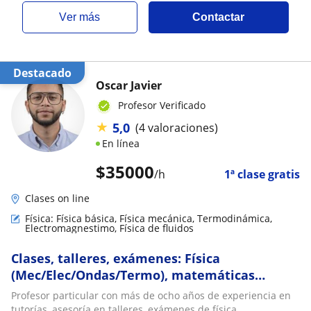
ver más
Contactar
Destacado
Oscar Javier
Profesor Verificado
★
5,0
(4 valoraciones)
En línea
$
35000
/h
1ª clase gratis
Clases on line
Física: Física básica, Física mecánica, Termodinámica,
Electromagnestimo, Física de fluidos
Clases, talleres, exámenes: Física
(Mec/Elec/Ondas/Termo), matemáticas
(Calculo/EDO/ Vectorial/Algebra), Ingeniería
Profesor particular con más de ocho años de experiencia en
Mecánica/Civil
tutorías, asesoría en talleres, exámenes de física,