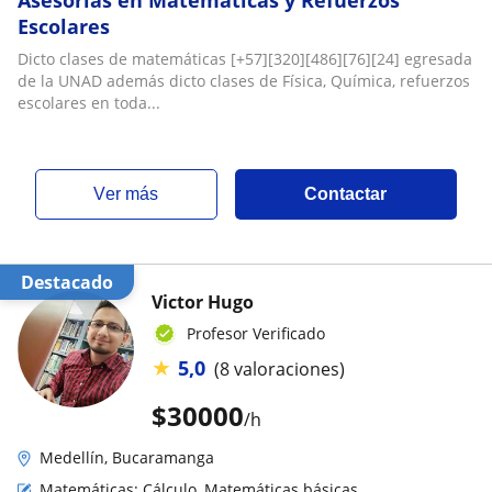
Escolares
Dicto clases de matemáticas [+57][320][486][76][24] egresada
de la UNAD además dicto clases de Física, Química, refuerzos
escolares en toda...
ver más
Contactar
Destacado
Victor Hugo
Profesor Verificado
★
5,0
(8 valoraciones)
$
30000
/h
Medellín, Bucaramanga
Matemáticas: Cálculo, Matemáticas básicas