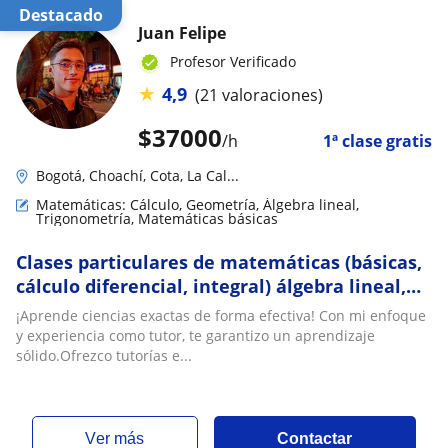
Destacado
Juan Felipe
Profesor Verificado
★
4,9
(21 valoraciones)
$
37000
/h
1ª clase gratis
Bogotá, Choachí, Cota, La Cal...
Matemáticas: Cálculo, Geometría, Álgebra lineal,
Trigonometría, Matemáticas básicas
Clases particulares de matemáticas (básicas,
cálculo diferencial, integral) álgebra lineal,
geometría, estadística
¡Aprende ciencias exactas de forma efectiva! Con mi enfoque
y experiencia como tutor, te garantizo un aprendizaje
sólido.Ofrezco tutorías e...
ver más
Contactar