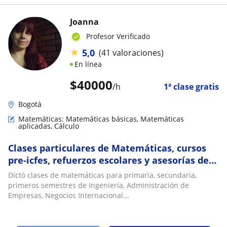
Joanna
Profesor Verificado
★
5,0
(41 valoraciones)
En línea
$
40000
/h
1ª clase gratis
Bogotá
Matemáticas: Matemáticas básicas, Matemáticas
aplicadas, Cálculo
Clases particulares de Matemáticas, cursos
pre-icfes, refuerzos escolares y asesorías de
tareas en forma virtual o presencial
Dictó clases de matemáticas para primaria, secundaria,
primeros semestres de Ingeniería, Administración de
Empresas, Negocios Internacional...