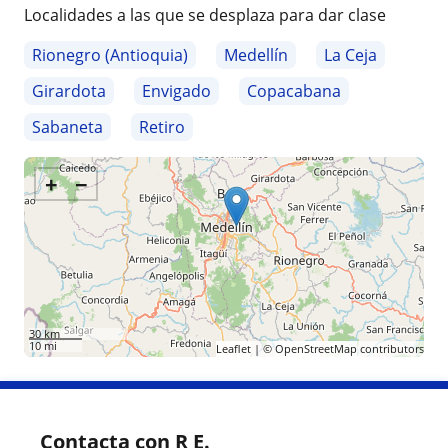
Localidades a las que se desplaza para dar clase
Rionegro (Antioquia)
Medellín
La Ceja
Girardota
Envigado
Copacabana
Sabaneta
Retiro
+
−
30 km
10 mi
Leaflet
| ©
OpenStreetMap
contributors
Contacta con R E.