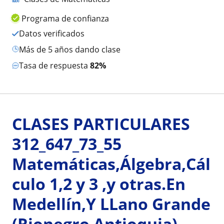
Programa de confianza
Datos verificados
más de 5 años dando clase
Tasa de respuesta
82%
CLASES PARTICULARES
312_647_73_55
Matemáticas,Álgebra,Cál
culo 1,2 y 3 ,y otras.En
Medellín,Y LLano Grande
(Rionegro Antioquia)