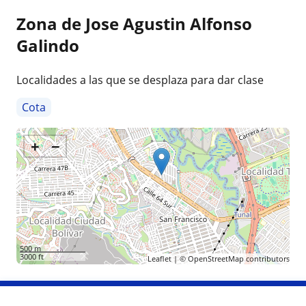
Zona de Jose Agustin Alfonso
Galindo
Localidades a las que se desplaza para dar clase
Cota
+
−
500 m
3000 ft
Leaflet
| ©
OpenStreetMap
contributors