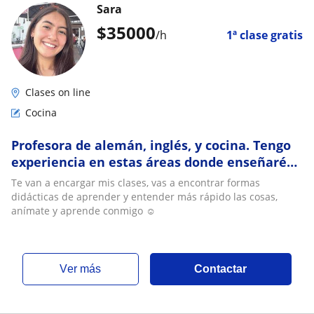
Sara
$
35000
/h
1ª clase gratis
Clases on line
Cocina
Profesora de alemán, inglés, y cocina. Tengo
experiencia en estas áreas donde enseñaré
tanto a niños como adultos☺️
Te van a encargar mis clases, vas a encontrar formas
didácticas de aprender y entender más rápido las cosas,
anímate y aprende conmigo ☺️
ver más
Contactar