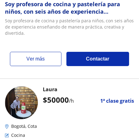
Soy profesora de cocina y pastelería para
niños, con seis años de experiencia
enseñando de manera práctica, creativa y
Soy profesora de cocina y pastelería para niños, con seis años
divertida
de experiencia enseñando de manera práctica, creativa y
divertida.
ver más
Contactar
Laura
$
50000
/h
1ª clase gratis
Bogotá, Cota
Cocina