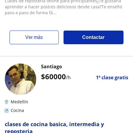
Clases de repostería online para principiantes¿Te gustaría
aprender a hacer postres deliciosos desde casa?Te enseño
paso a paso de forma fá...
ver más
Contactar
Santiago
$
60000
/h
1ª clase gratis
Medellín
Cocina
clases de cocina basica, intermedia y
reposteria