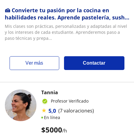
🍰 Convierte tu pasión por la cocina en
habilidades reales. Aprende pastelería, sushi,
pizza y más con una profesional de 13 años
Mis clases son prácticas, personalizadas y adaptadas al nivel
y los intereses de cada estudiante. Aprenderemos paso a
paso técnicas y prepa...
ver más
Contactar
Tannia
Profesor Verificado
★
5,0
(7 valoraciones)
En línea
$
5000
/h