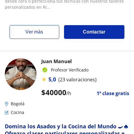
desde cero o perfecciona tus técnicas con nuestros talleres
personalizados en Ri...
ver más
Contactar
Juan Manuel
Profesor Verificado
★
5,0
(23 valoraciones)
$
40000
/h
1ª clase gratis
Bogotá
Cocina
Domina los Asados y la Cocina del Mundo 🍳🔥
Ofrezco clases particulares personalizadas en