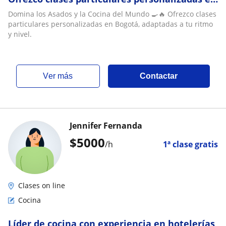
Bogotá, adaptadas a tu ritmo y nivel
Domina los Asados y la Cocina del Mundo 🍳🔥 Ofrezco clases
particulares personalizadas en Bogotá, adaptadas a tu ritmo
y nivel.
ver más
Contactar
Jennifer Fernanda
$
5000
/h
1ª clase gratis
Clases on line
Cocina
Líder de cocina con experiencia en hotelerías