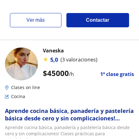
ver más
Contactar
Vaneska
★
5,0
(3 valoraciones)
$
45000
/h
1ª clase gratis
Clases on line
Cocina
Aprende cocina básica, panadería y pastelería
básica desde cero y sin complicaciones!
Clases prácticas para principiantes
Aprende cocina básica, panadería y pastelería básica desde
cero y sin complicaciones! Clases prácticas para