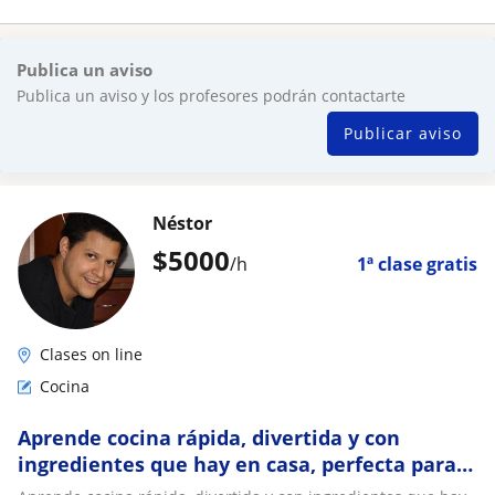
Publica un aviso
Publica un aviso y los profesores podrán contactarte
Publicar aviso
Néstor
$
5000
/h
1ª clase gratis
Clases on line
Cocina
Aprende cocina rápida, divertida y con
ingredientes que hay en casa, perfecta para
alimentar a tu familia