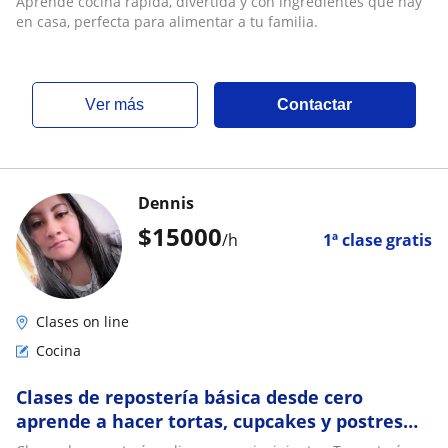
Aprende cocina rápida, divertida y con ingredientes que hay
en casa, perfecta para alimentar a tu familia.
ver más
Contactar
Dennis
$
15000
/h
1ª clase gratis
Clases on line
Cocina
Clases de repostería básica desde cero
aprende a hacer tortas, cupcakes y postres
fáciles