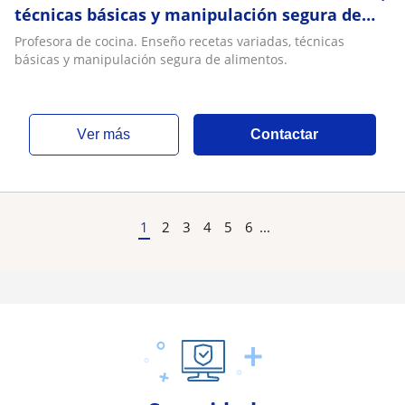
técnicas básicas y manipulación segura de
alimentos
Profesora de cocina. Enseño recetas variadas, técnicas
básicas y manipulación segura de alimentos.
ver más
Contactar
1
2
3
4
5
6
...