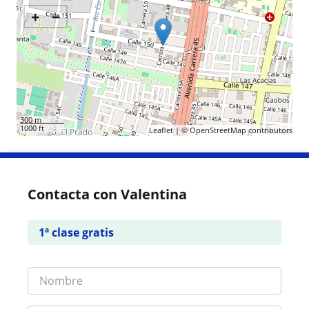
+
−
300 m
1000 ft
Leaflet
| ©
OpenStreetMap
contributors
Contacta con Valentina
1ª clase gratis