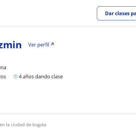
Dar clases p
azmin
Ver perfil
ina
dos
4 años dando clase
 en la ciudad de bogota