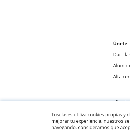
Únete
Dar cla
Alumno
Alta ce
Fantásti
Tusclases utiliza cookies propias y 
mejorar tu experiencia, nuestros ser
© 2007 - 2026 Tusclases.co
navegando, consideramos que acept