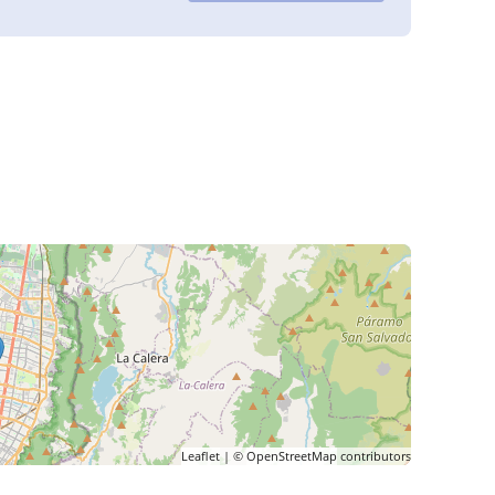
Leaflet
| ©
OpenStreetMap
contributors