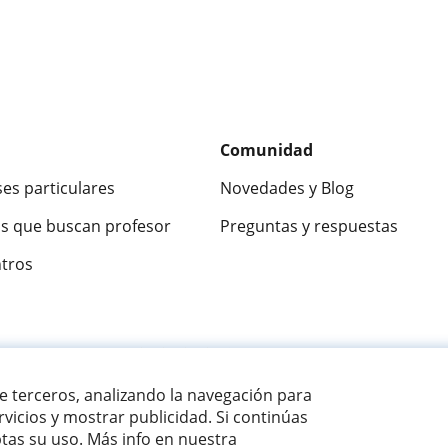
Comunidad
ses particulares
Novedades y Blog
s que buscan profesor
Preguntas y respuestas
ntros
ca
9,5/10
★★★★★
9,5/10
305915
opinion
de terceros, analizando la navegación para
vicios y mostrar publicidad. Si continúas
as su uso. Más info en nuestra