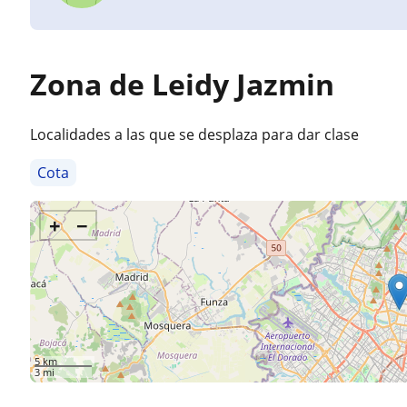
Zona de Leidy Jazmin
Localidades a las que se desplaza para dar clase
Cota
+
−
5 km
3 mi