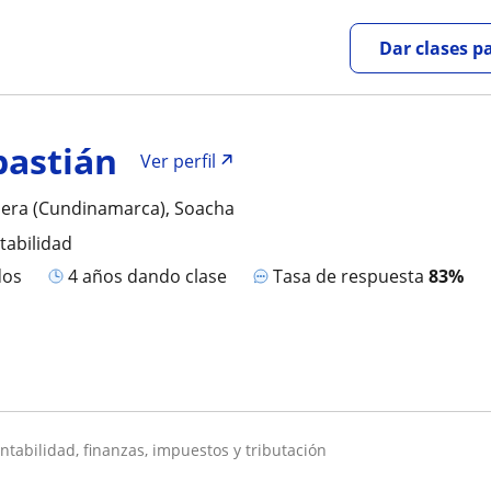
Dar clases p
bastián
Ver perfil
era (Cundinamarca), Soacha
tabilidad
dos
4 años dando clase
Tasa de respuesta
83%
ontabilidad, finanzas, impuestos y tributación