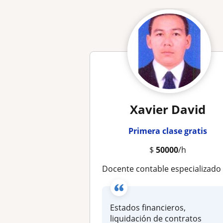
Xavier David
Primera clase gratis
$
50000
/h
Docente contable especializado en toda la parte contable y tributari
Estados financieros,
liquidación de contratos