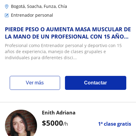
Bogotá, Soacha, Funza, Chía
Entrenador personal
PIERDE PESO O AUMENTA MASA MUSCULAR DE
LA MANO DE UN PROFESIONAL CON 15 AÑOS
DE EXPERIENCIA INTERNACIONAL!
Profesional como Entrenador personal y deportivo con 15
años de experiencia, manejo de clases grupales e
individuales para diferentes disci...
ver más
Contactar
Enith Adriana
$
5000
/h
1ª clase gratis