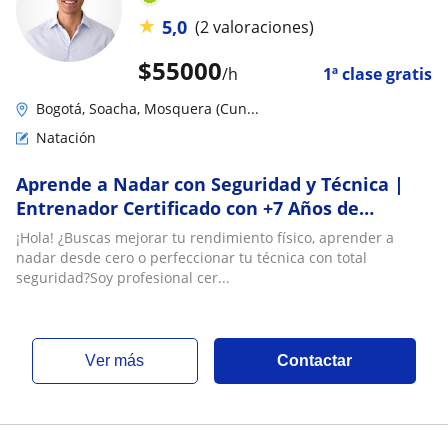
★
5,0
(2 valoraciones)
$
55000
/h
1ª clase gratis
Bogotá, Soacha, Mosquera (Cun...
Natación
Aprende a Nadar con Seguridad y Técnica |
Entrenador Certificado con +7 Años de
Experiencia (Todas las edades)
¡Hola! ¿Buscas mejorar tu rendimiento físico, aprender a
nadar desde cero o perfeccionar tu técnica con total
seguridad?Soy profesional cer...
ver más
Contactar