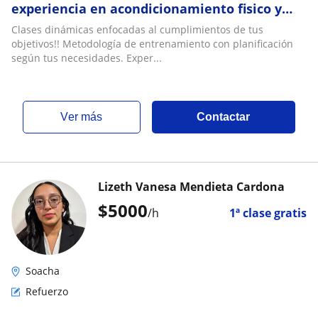
experiencia en acondicionamiento fisico y
entrenamiento deportivo
Clases dinámicas enfocadas al cumplimientos de tus
objetivos!! Metodología de entrenamiento con planificación
según tus necesidades. Exper...
ver más
Contactar
Lizeth Vanesa Mendieta Cardona
$
5000
/h
1ª clase gratis
Soacha
Refuerzo