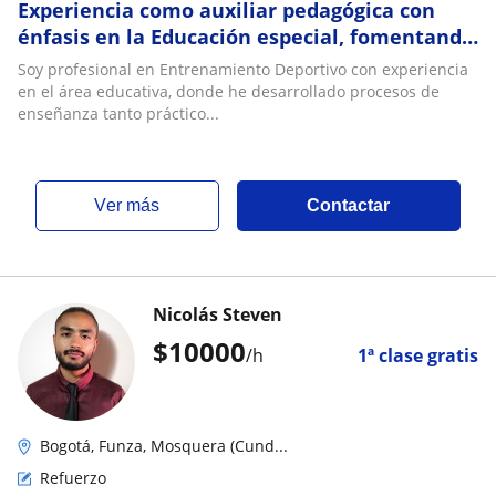
Experiencia como auxiliar pedagógica con
énfasis en la Educación especial, fomentando
las pautas y habilidades básicas
Soy profesional en Entrenamiento Deportivo con experiencia
en el área educativa, donde he desarrollado procesos de
enseñanza tanto práctico...
ver más
Contactar
Nicolás Steven
$
10000
/h
1ª clase gratis
Bogotá, Funza, Mosquera (Cund...
Refuerzo