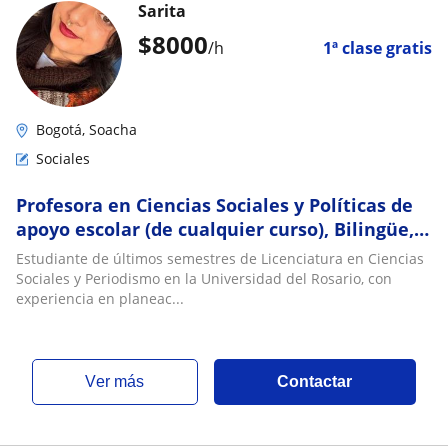
Sarita
$
8000
/h
1ª clase gratis
Bogotá, Soacha
Sociales
Profesora en Ciencias Sociales y Políticas de
apoyo escolar (de cualquier curso), Bilingüe,
énfasis en discapacidad
Estudiante de últimos semestres de Licenciatura en Ciencias
Sociales y Periodismo en la Universidad del Rosario, con
experiencia en planeac...
ver más
Contactar