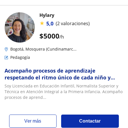
Hylary
★
5,0
(2 valoraciones)
$
5000
/h
Bogotá, Mosquera (Cundinamarc...
Pedagogía
Acompaño procesos de aprendizaje
respetando el ritmo único de cada niño y
niña
Soy Licenciada en Educación Infantil, Normalista Superior y
Técnica en Atención Integral a la Primera Infancia. Acompaño
procesos de aprend...
ver más
Contactar