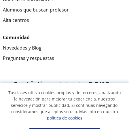
Alumnos que buscan profesor
Alta centros
Comunidad
Novedades y Blog
Preguntas y respuestas
Fantástica
★★★★★
9,5/10
Tusclases utiliza cookies propias y de terceros, analizando
305915
opiniones de alumnos
la navegación para mejorar tu experiencia, nuestros
servicios y mostrar publicidad. Si continúas navegando,
consideramos que aceptas su uso. Más info en nuestra
© 2007 - 2026 Tusclases.co
política de cookies
Mapa web:
Profesores particulares