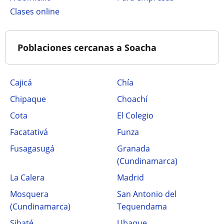
clases online
Poblaciones cercanas a Soacha
Cajicá
Chía
Chipaque
Choachí
Cota
El Colegio
Facatativá
Funza
Fusagasugá
Granada
(Cundinamarca)
La Calera
Madrid
Mosquera
San Antonio del
(Cundinamarca)
Tequendama
Sibaté
Ubaque