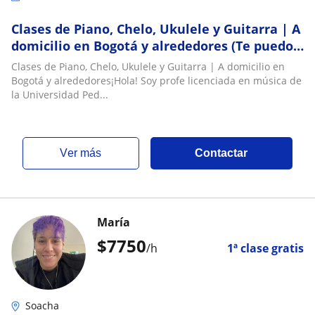
Clases de Piano, Chelo, Ukulele y Guitarra | A
domicilio en Bogotá y alrededores (Te puedo
prestar chelo, guitarra o ukulele)
Clases de Piano, Chelo, Ukulele y Guitarra | A domicilio en
Bogotá y alrededores¡Hola! Soy profe licenciada en música de
la Universidad Ped...
ver más
Contactar
María
$
7750
/h
1ª clase gratis
Soacha