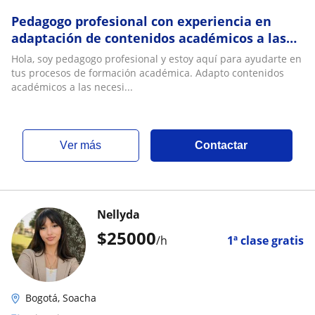
Pedagogo profesional con experiencia en
adaptación de contenidos académicos a las
necesidades educativas de jóvenes y niños
Hola, soy pedagogo profesional y estoy aquí para ayudarte en
tus procesos de formación académica. Adapto contenidos
académicos a las necesi...
ver más
Contactar
Nellyda
$
25000
/h
1ª clase gratis
Bogotá, Soacha