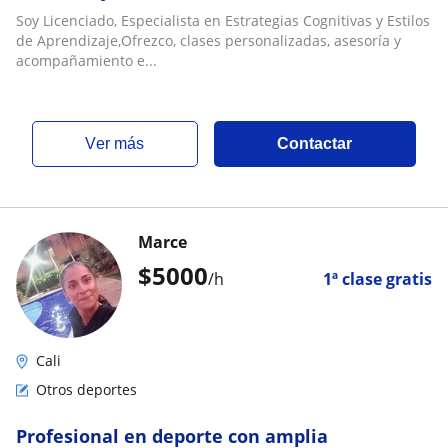
UNIVERSITARIA
Soy Licenciado, Especialista en Estrategias Cognitivas y Estilos
de Aprendizaje,Ofrezco, clases personalizadas, asesoría y
acompañamiento e...
ver más
Contactar
Marce
$
5000
/h
1ª clase gratis
Cali
Otros deportes
Profesional en deporte con amplia