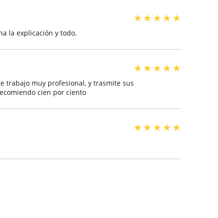
★
★
★
★
★
a la explicación y todo.
★
★
★
★
★
te trabajo muy profesional, y trasmite sus
recomiendo cien por ciento
★
★
★
★
★