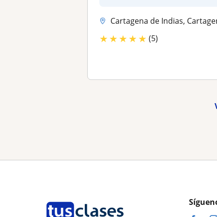
habil...
Cartagena de Indias, Cartag
★
★
★
★
★
(5)
Síguen