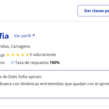
Dar clases p
fia
Ver perfil
ndias, Cartagena
★
★
★
★
★
5 valoraciones
ujo
dos
Tasa de respuesta
100%
 de Dalis Sofia opinan:
 buena con dinámicas entretenidas que ayudan con el apre