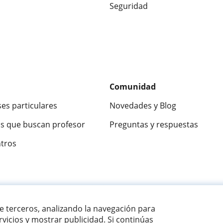
Seguridad
Comunidad
ses particulares
Novedades y Blog
s que buscan profesor
Preguntas y respuestas
ntros
ca
9,5/10
★★★★★
9,5/10
305883
opinion
de terceros, analizando la navegación para
vicios y mostrar publicidad. Si continúas