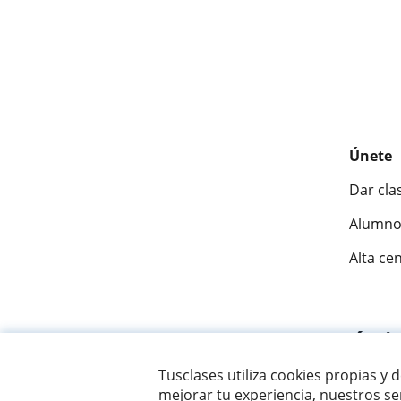
Únete
Dar cla
Alumno
Alta ce
Fantásti
Tusclases utiliza cookies propias y 
mejorar tu experiencia, nuestros ser
© 2007 - 2026 Tusclases.co