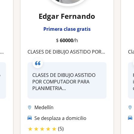
Edgar Fernando
Primera clase gratis
$
60000
/h
s
CLASES DE DIBUJO ASISTIDO POR COMPUTADOR CAD - DELINEANTE DE ARQUITECTURA
Cl
o
CLASES DE DIBUJO ASISTIDO
e
POR COMPUTADOR PARA
PLANIMETRIA
ARQUITECTONICA EN
AUTOCAD,...
Medellín
Se desplaza a domicilio
★
★
★
★
★
(5)