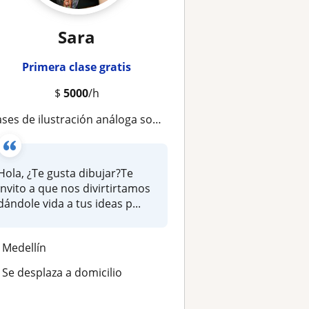
Sara
Primera clase gratis
$
5000
/h
ases de ilustración análoga sobre papel y madera
Hola, ¿Te gusta dibujar?Te
invito a que nos divirtirtamos
dándole vida a tus ideas p...
Medellín
Se desplaza a domicilio