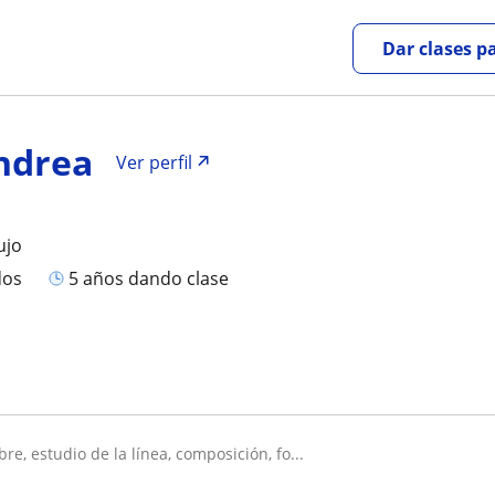
Dar clases p
ndrea
Ver perfil
ujo
dos
5 años dando clase
ibre, estudio de la línea, composición, fo...