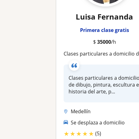
Luisa Fernanda
Primera clase gratis
$
35000
/h
Clases particulares a domicilio de dibujo, pintura, escultura e historia del arte, para niños y adulto
Clases particulares a domicili
de dibujo, pintura, escultura 
historia del arte, p...
Medellín
Se desplaza a domicilio
★
★
★
★
★
(5)