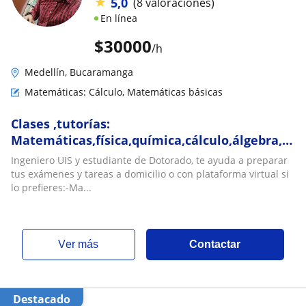
★
5,0
(8 valoraciones)
En línea
$
30000
/h
Medellín, Bucaramanga
Matemáticas: Cálculo, Matemáticas básicas
Clases ,tutorías:
Matemáticas,física,química,cálculo,álgebra,es
financiera
Ingeniero UIS y estudiante de Dotorado, te ayuda a preparar
tus exámenes y tareas a domicilio o con plataforma virtual si
lo prefieres:-Ma...
ver más
Contactar
Destacado