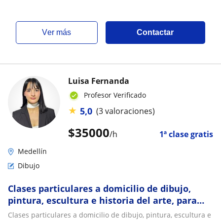
ver más
Contactar
Luisa Fernanda
Profesor Verificado
★
5,0
(3 valoraciones)
$
35000
/h
1ª clase gratis
Medellín
Dibujo
Clases particulares a domicilio de dibujo,
pintura, escultura e historia del arte, para
niños y adultos
Clases particulares a domicilio de dibujo, pintura, escultura e