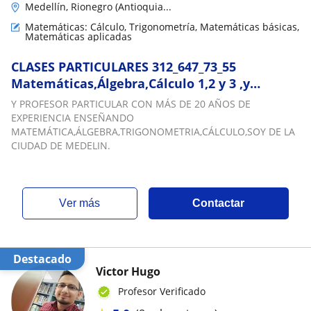
Medellín, Rionegro (Antioquia...
Matemáticas: Cálculo, Trigonometría, Matemáticas básicas,
Matemáticas aplicadas
CLASES PARTICULARES 312_647_73_55
Matemáticas,Álgebra,Cálculo 1,2 y 3 ,y
otras.En Medellín,Y LLano Grande (Rionegro
Y PROFESOR PARTICULAR CON MÁS DE 20 AÑOS DE
Antioquia) EAFIT, EIA,
EXPERIENCIA ENSEÑANDO
UNAL,UDEA,UCO,UANDES,UJAVERIANA
MATEMÁTICA,ÁLGEBRA,TRIGONOMETRIA,CÁLCULO,SOY DE LA
CIUDAD DE MEDELIN.
ver más
Contactar
Destacado
Victor Hugo
Profesor Verificado