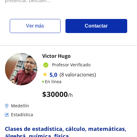
presencial. Descuen...
ver más
Contactar
Victor Hugo
Profesor Verificado
★
5,0
(8 valoraciones)
En línea
$
30000
/h
Medellín
Estadística
Clases de estadística, cálculo, matemáticas,
álgebrá, química, física