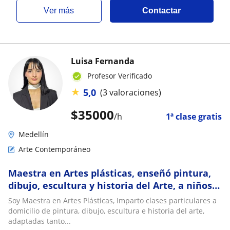
ver más
Contactar
Luisa Fernanda
Profesor Verificado
★
5,0
(3 valoraciones)
$
35000
/h
1ª clase gratis
Medellín
Arte Contemporáneo
Maestra en Artes plásticas, enseñó pintura,
dibujo, escultura y historia del Arte, a niños y
adultos
Soy Maestra en Artes Plásticas, Imparto clases particulares a
domicilio de pintura, dibujo, escultura e historia del arte,
adaptadas tanto...