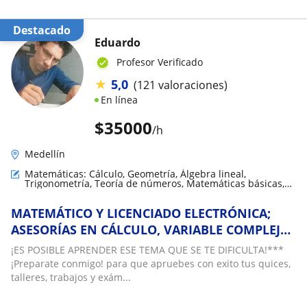
Destacado
Eduardo
Profesor Verificado
★
5,0
(121 valoraciones)
En línea
$
35000
/h
Medellín
Matemáticas: Cálculo, Geometría, Álgebra lineal,
Trigonometría, Teoría de números, Matemáticas básicas,
Matemáticas discretas, Matemáticas aplicadas, Análisis
numérico, LaTeX
MATEMÁTICO Y LICENCIADO ELECTRÓNICA;
ASESORÍAS EN CÁLCULO, VARIABLE COMPLEJA,
ÁLGEBRA LINEAL, ANÁLISIS, DISCRETAS
¡ES POSIBLE APRENDER ESE TEMA QUE SE TE DIFICULTA!***
¡Preparate conmigo! para que apruebes con exito tus quices,
talleres, trabajos y exám...