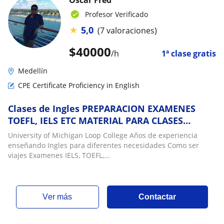
Profesor Verificado
★
5,0
(7 valoraciones)
$
40000
/h
1ª clase gratis
Medellín
CPE Certificate Proficiency in English
Clases de Ingles PREPARACION EXAMENES
TOEFL, IELS ETC MATERIAL PARA CLASES
ONLINE
University of Michigan Loop College Años de experiencia
enseñando Ingles para diferentes necesidades Como ser
viajes Examenes IELS, TOEFL,...
ver más
Contactar