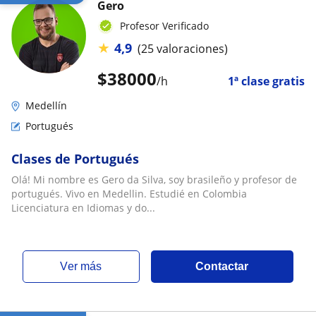
Gero
Profesor Verificado
★
4,9
(25 valoraciones)
$
38000
/h
1ª clase gratis
Medellín
Portugués
Clases de Portugués
Olá! Mi nombre es Gero da Silva, soy brasileño y profesor de
portugués. Vivo en Medellin. Estudié en Colombia
Licenciatura en Idiomas y do...
ver más
Contactar