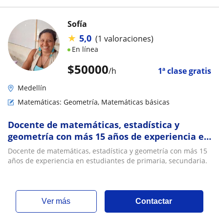
Sofía
★
5,0
(1 valoraciones)
En línea
$
50000
/h
1ª clase gratis
Medellín
Matemáticas: Geometría, Matemáticas básicas
Docente de matemáticas, estadística y
geometría con más 15 años de experiencia en
estudiantes de primaria, secundaria
Docente de matemáticas, estadística y geometría con más 15
años de experiencia en estudiantes de primaria, secundaria.
ver más
Contactar