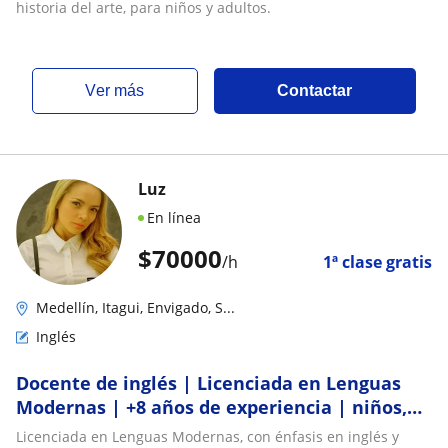
historia del arte, para niños y adultos.
ver más
Contactar
Luz
En línea
$
70000
/h
1ª clase gratis
Medellín, Itagui, Envigado, S...
Inglés
Docente de inglés | Licenciada en Lenguas
Modernas | +8 años de experiencia | niños,
jóvenes, adultos y empresas
Licenciada en Lenguas Modernas, con énfasis en inglés y