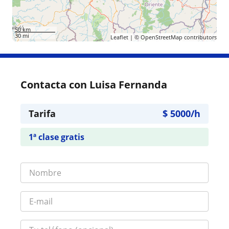
50 km
30 mi
Leaflet
| ©
OpenStreetMap
contributors
Contacta con Luisa Fernanda
Tarifa
$
5000
/h
1ª clase gratis