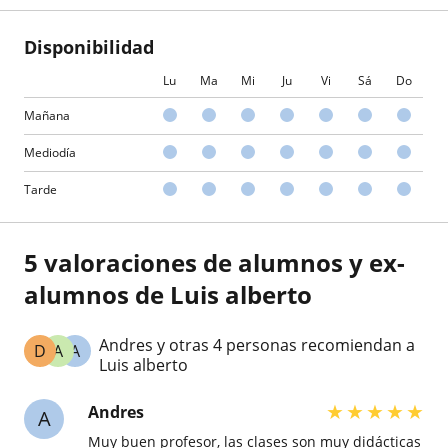
Disponibilidad
Lu
Ma
Mi
Ju
Vi
Sá
Do
Mañana
Mediodía
Tarde
5 valoraciones de alumnos y ex-
alumnos de Luis alberto
Andres y otras 4 personas recomiendan a
D
A
A
Luis alberto
★
★
★
★
★
Andres
A
Muy buen profesor, las clases son muy didácticas