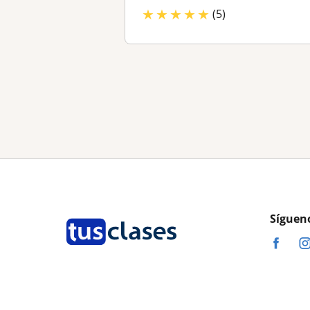
★
★
★
★
★
(5)
Síguen