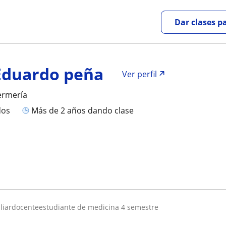
Dar clases p
Eduardo peña
Ver perfil
ermería
dos
más de 2 años dando clase
iliardocenteestudiante de medicina 4 semestre