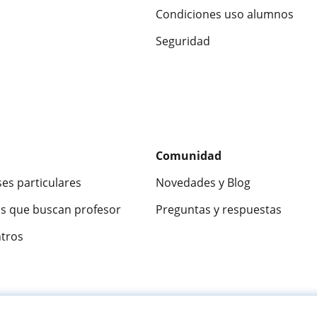
Condiciones uso alumnos
Seguridad
Comunidad
ses particulares
Novedades y Blog
s que buscan profesor
Preguntas y respuestas
ntros
ca
9,5/10
★★★★★
9,5/10
305915
opinion