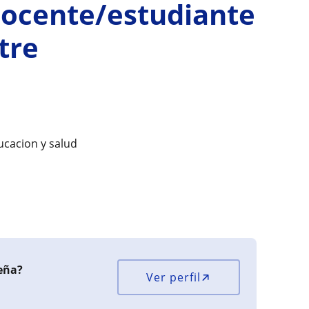
docente/estudiante
tre
ucacion y salud
eña?
Ver perfil