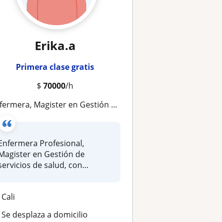
Erika.a
Primera clase gratis
$
70000
/h
era, Magister en Gestión de Servicios de Salud. Doy clases en Educación Sexual, Salud Publica, promoción y prevención
Enfermera Profesional,
Magister en Gestión de
servicios de salud, con
experiencia en...
Cali
Se desplaza a domicilio