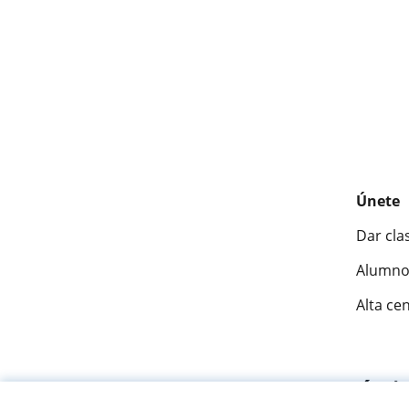
Únete
Dar cla
Alumno
Alta ce
Fantásti