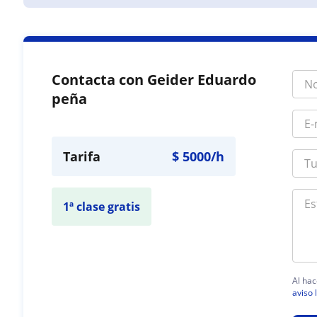
Contacta con Geider Eduardo
peña
Tarifa
$
5000
/h
1ª clase gratis
Al hac
aviso 