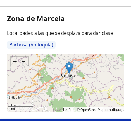
Zona de Marcela
Localidades a las que se desplaza para dar clase
Barbosa (Antioquia)
+
−
3 km
2 mi
Leaflet
| ©
OpenStreetMap
contributors