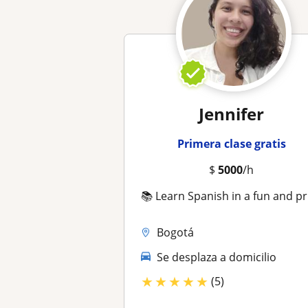
Jennifer
Primera clase gratis
$
5000
/h
📚 Learn Spanish in a fun and practical way!
Bogotá
Se desplaza a domicilio
★
★
★
★
★
(5)