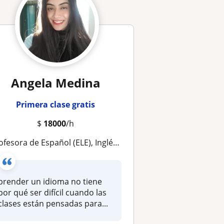
Angela Medina
Primera clase gratis
$
18000
/h
esora de Español (ELE), Inglés y Apoyo Escolar | Clases dinámicas y adaptadas a cada estudiante
prender un idioma no tiene
por qué ser difícil cuando las
clases están pensadas para...