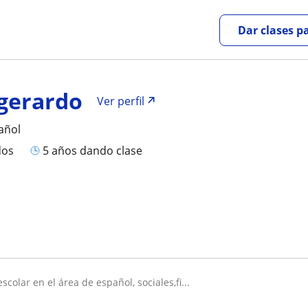
Dar clases p
gerardo
Ver perfil
añol
dos
5 años dando clase
scolar en el área de español, sociales,fi...