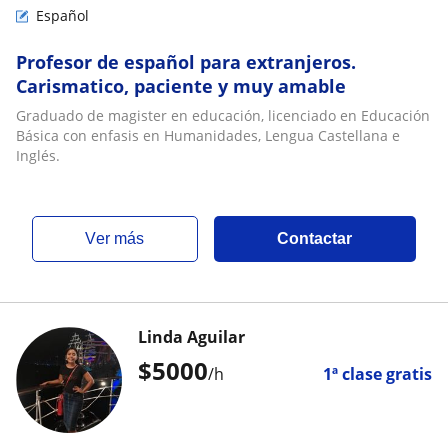
Español
Profesor de español para extranjeros.
Carismatico, paciente y muy amable
Graduado de magister en educación, licenciado en Educación
Básica con enfasis en Humanidades, Lengua Castellana e
Inglés.
ver más
Contactar
Linda Aguilar
$
5000
/h
1ª clase gratis