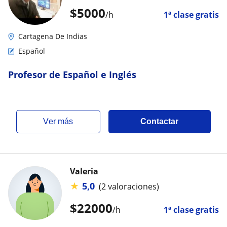
$
5000
/h
1ª clase gratis
Cartagena De Indias
Español
Profesor de Español e Inglés
ver más
Contactar
Valeria
★
5,0
(2 valoraciones)
$
22000
/h
1ª clase gratis