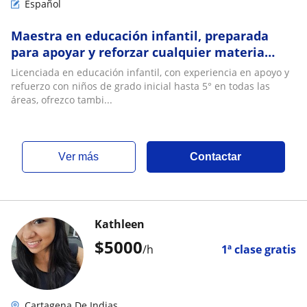
Español
Maestra en educación infantil, preparada
para apoyar y reforzar cualquier materia
hasta grando 5°
Licenciada en educación infantil, con experiencia en apoyo y
refuerzo con niños de grado inicial hasta 5° en todas las
áreas, ofrezco tambi...
ver más
Contactar
Kathleen
$
5000
/h
1ª clase gratis
Cartagena De Indias