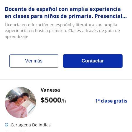
Docente de español con amplia experiencia
en clases para niños de primaria. Presencial y
Virtual
Licencia en educación en español y literatura con amplia
experiencia en básico primaria. Clases a través de guia de
aprendizaje
ver más
Contactar
Vanessa
$
5000
/h
1ª clase gratis
Cartagena De Indias