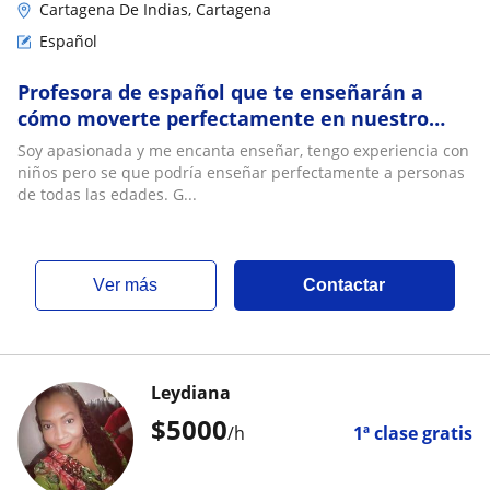
Cartagena De Indias, Cartagena
Español
Profesora de español que te enseñarán a
cómo moverte perfectamente en nuestro
idioma y de esta manera interactuar con
Soy apasionada y me encanta enseñar, tengo experiencia con
todas las personas nativas
niños pero se que podría enseñar perfectamente a personas
de todas las edades. G...
ver más
Contactar
Leydiana
$
5000
/h
1ª clase gratis