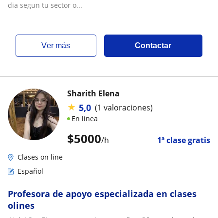
dia segun tu sector o...
ver más
Contactar
Sharith Elena
★
5,0
(1 valoraciones)
En línea
$
5000
/h
1ª clase gratis
Clases on line
Español
Profesora de apoyo especializada en clases
olines