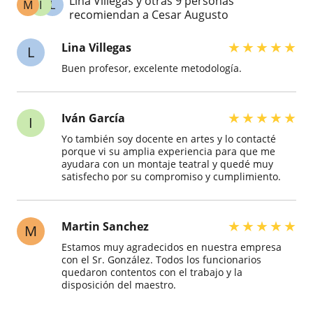
Lina Villegas y otras 9 personas
M
I
L
recomiendan a Cesar Augusto
★
★
★
★
★
Lina Villegas
L
Buen profesor, excelente metodología.
★
★
★
★
★
Iván García
I
Yo también soy docente en artes y lo contacté
porque vi su amplia experiencia para que me
ayudara con un montaje teatral y quedé muy
satisfecho por su compromiso y cumplimiento.
★
★
★
★
★
Martin Sanchez
M
Estamos muy agradecidos en nuestra empresa
con el Sr. González. Todos los funcionarios
quedaron contentos con el trabajo y la
disposición del maestro.