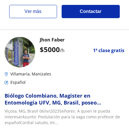
ver más
Contactar
Jhon Faber
$
5000
/h
1ª clase gratis
Villamaría, Manizales
Español
Biólogo Colombiano, Magister en
Entomología UFV, MG, Brasil, poseo
experiencia en clases de español, biología y
Viçosa, MG, Brasil 06/iv/2023Señores: A quien le pueda
estadística
interesarAsunto: Postulación para la vaga como profesor de
españolCordial saludo, mi...