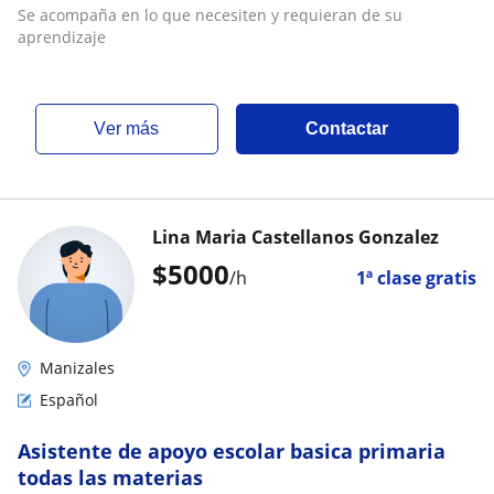
con niños de jardín
Se acompaña en lo que necesiten y requieran de su
aprendizaje
ver más
Contactar
Lina Maria Castellanos Gonzalez
$
5000
/h
1ª clase gratis
Manizales
Español
Asistente de apoyo escolar basica primaria
todas las materias