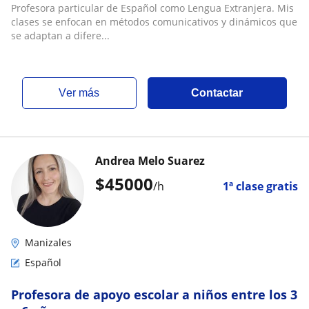
Modernas, Master en Enseñanza de Español a
Profesora particular de Español como Lengua Extranjera. Mis
Extranjeros
clases se enfocan en métodos comunicativos y dinámicos que
se adaptan a difere...
ver más
Contactar
Andrea Melo Suarez
$
45000
/h
1ª clase gratis
Manizales
Español
Profesora de apoyo escolar a niños entre los 3