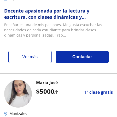
Docente apasionada por la lectura y
escritura, con clases dinámicas y
personalizadas para niños y jóvenes
Enseñar es una de mis pasiones. Me gusta escuchar las
necesidades de cada estudiante para brindar clases
dinámicas y personalizadas. Trab...
ver más
Contactar
María José
$
5000
/h
1ª clase gratis
Manizales