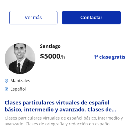
ver más
Contactar
Santiago
$
5000
/h
1ª clase gratis
Manizales
Español
Clases particulares virtuales de español
básico, intermedio y avanzado. Clases de
ortografía y redacción en español
Clases particulares virtuales de español básico, intermedio y
avanzado. Clases de ortografía y redacción en español.