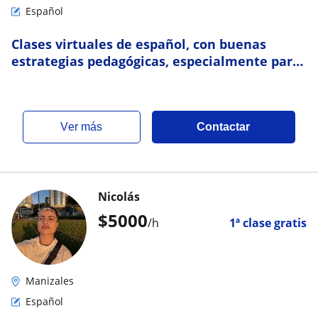
Español
Clases virtuales de español, con buenas
estrategias pedagógicas, especialmente para
niños de preescolar y primaria
ver más
Contactar
Nicolás
$
5000
/h
1ª clase gratis
Manizales
Español