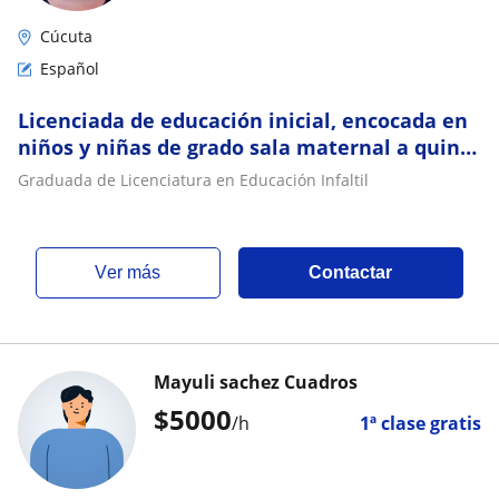
Cúcuta
Español
Licenciada de educación inicial, encocada en
niños y niñas de grado sala maternal a quinto
de primaria
Graduada de Licenciatura en Educación Infaltil
ver más
Contactar
Mayuli sachez Cuadros
$
5000
/h
1ª clase gratis