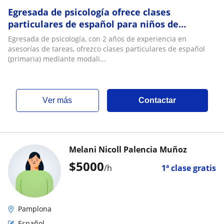
Egresada de psicología ofrece clases
particulares de español para niños de
primaria en la ciudad de Cúcuta
Egresada de psicología, con 2 años de experiencia en
asesorías de tareas, ofrezco clases particulares de español
(primaria) mediante modali...
ver más
Contactar
Melani Nicoll Palencia Muñoz
$
5000
/h
1ª clase gratis
Pamplona
Español