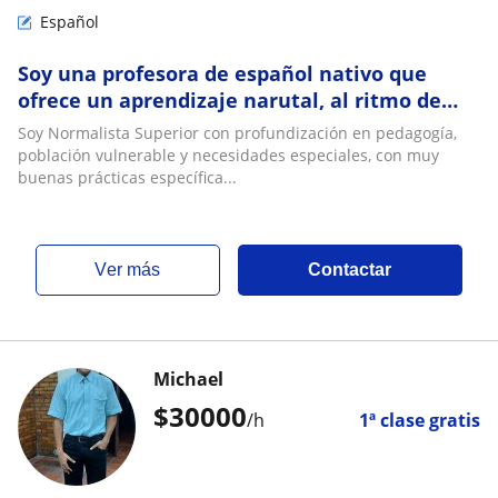
Español
Soy una profesora de español nativo que
ofrece un aprendizaje narutal, al ritmo de
cada estudiante que desee aprender el
Soy Normalista Superior con profundización en pedagogía,
idioma
población vulnerable y necesidades especiales, con muy
buenas prácticas específica...
ver más
Contactar
Michael
$
30000
/h
1ª clase gratis