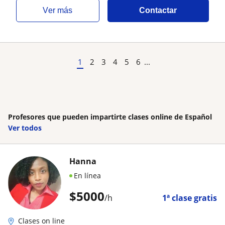
ver más
Contactar
1
2
3
4
5
6
...
Profesores que pueden impartirte clases online de Español
Ver todos
Hanna
En línea
$
5000
/h
1ª clase gratis
Clases on line