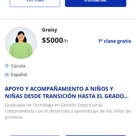
Greisy
$
5000
/h
1ª clase gratis
Cúcuta
Español
APOYO Y ACOMPAÑAMIENTO A NIÑOS Y
NIÑAS DESDE TRANSICIÓN HASTA EL GRADO
5°, TAREAS, ENSEÑANZAS, ACTIVIDADES Y MÁS
Graduada de Tecnóloga en Gestión Empresarial,
comprometida con el desarrollo y aprendizaje de los niños de
primaria.