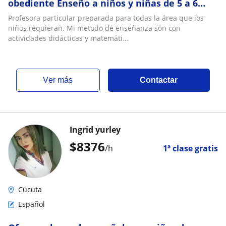
obediente Enseño a niños y niñas de 5 a 6
años
Profesora particular preparada para todas la área que los
niños requieran. Mi metodo de enseñanza son con
actividades didácticas y matemáti...
ver más
Contactar
Ingrid yurley
$
8376
/h
1ª clase gratis
Cúcuta
Español