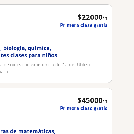
$
22000
/h
Primera clase gratis
 biología, química,
ntes clases para niños
a de niños con experiencia de 7 años. Utilizó
asá...
$
45000
/h
Primera clase gratis
uras de matemáticas,