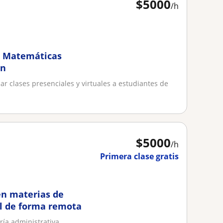
$
5000
/h
, Matemáticas
ón
ar clases presenciales y virtuales a estudiantes de
$
5000
/h
Primera clase gratis
en materias de
al de forma remota
ría administrativa