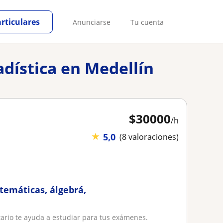
articulares
Anunciarse
Tu cuenta
adística en Medellín
$
30000
/h
★
5,0
(8 valoraciones)
atemáticas, álgebrá,
tario te ayuda a estudiar para tus exámenes.