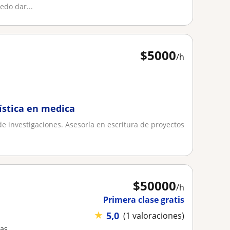
edo dar...
$
5000
/h
ística en medica
e investigaciones. Asesoría en escritura de proyectos
$
50000
/h
Primera clase gratis
★
5,0
(1 valoraciones)
cas