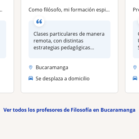
Como filósofo, mi formación espiritual, pedagógica, metodológica y de TICs me ha proporcionado una base sólida para mi labor docente. Mi pasión radica en la formación integral de las generaciones futuras, creando un ambiente de aprendizaje en el que los e
Pr
Clases particulares de manera
remota, con distintas
estrategias pedagógicas
adaptada...
Bucaramanga
Se desplaza a domicilio
Ver todos los profesores de Filosofía en Bucaramanga