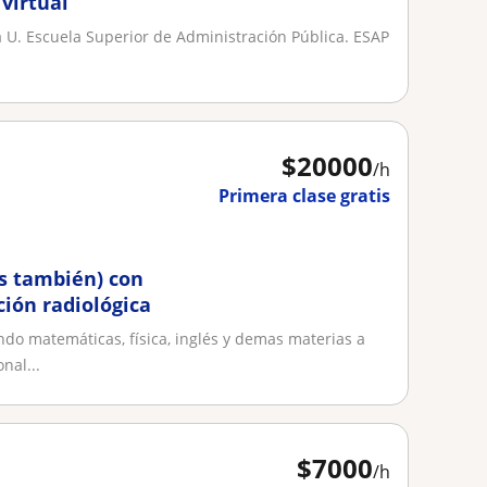
 virtual
 U. Escuela Superior de Administración Pública. ESAP
$
20000
/h
Primera clase gratis
es también) con
ción radiológica
o matemáticas, física, inglés y demas materias a
nal...
$
7000
/h