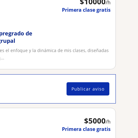
$
10000
/h
Primera clase gratis
 pregrado de
grupal
s el enfoque y la dinámica de mis clases, diseñadas
...
Publicar aviso
$
5000
/h
Primera clase gratis