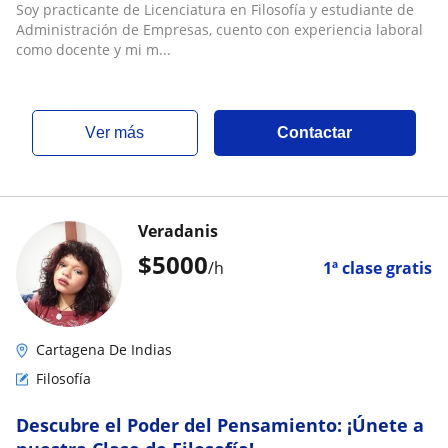
y con un excelente manejo de las
Soy practicante de Licenciatura en Filosofía y estudiante de
herramientas informáticas
Administración de Empresas, cuento con experiencia laboral
como docente y mi m...
ver más
Contactar
Veradanis
$
5000
/h
1ª clase gratis
Cartagena De Indias
Filosofía
Descubre el Poder del Pensamiento: ¡Únete a