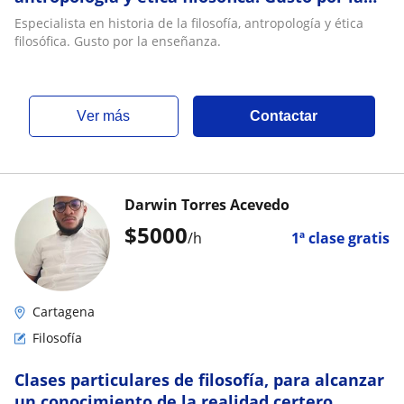
enseñanza
Especialista en historia de la filosofía, antropología y ética
filosófica. Gusto por la enseñanza.
ver más
Contactar
Darwin Torres Acevedo
$
5000
/h
1ª clase gratis
Cartagena
Filosofía
Clases particulares de filosofía, para alcanzar
un conocimiento de la realidad certero