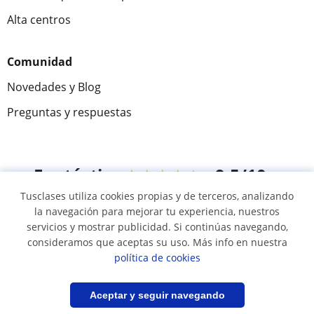
Alta centros
Comunidad
Novedades y Blog
Preguntas y respuestas
Fantástica
★★★★★
9,5/10
Tusclases utiliza cookies propias y de terceros, analizando
305915
opiniones de alumnos
la navegación para mejorar tu experiencia, nuestros
servicios y mostrar publicidad. Si continúas navegando,
consideramos que aceptas su uso. Más info en nuestra
© 2007 - 2026 Tusclases.co
política de cookies
Mapa web:
Profesores particulares
Filtrar
Guardar búsqueda
Aceptar y seguir navegando