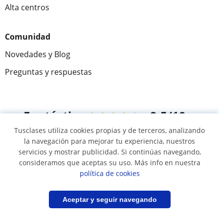
Alta centros
Comunidad
Novedades y Blog
Preguntas y respuestas
Fantástica
★★★★★
9,5/10
Tusclases utiliza cookies propias y de terceros, analizando
305915
opiniones de alumnos
la navegación para mejorar tu experiencia, nuestros
servicios y mostrar publicidad. Si continúas navegando,
consideramos que aceptas su uso. Más info en nuestra
© 2007 - 2026 Tusclases.co
política de cookies
Mapa web:
Profesores particulares
Filtrar
Guardar búsqueda
Aceptar y seguir navegando