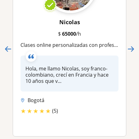
Nicolas
$
65000
/h
Clases online personalizadas con profesor nativo francés, todos los niveles, descuentos para grupos
Hola, me llamo Nicolas, soy franco-
colombiano, crecí en Francia y hace
10 años que v...
Bogotá
★
★
★
★
★
(5)