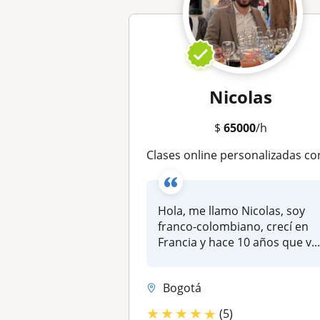
Nicolas
$
65000
/h
Clases online personalizadas con profesor nativo francés, todos los niveles, descuentos para gru
Hola, me llamo Nicolas, soy
franco-colombiano, crecí en
Francia y hace 10 años que v..
Bogotá
★
★
★
★
★
(5)