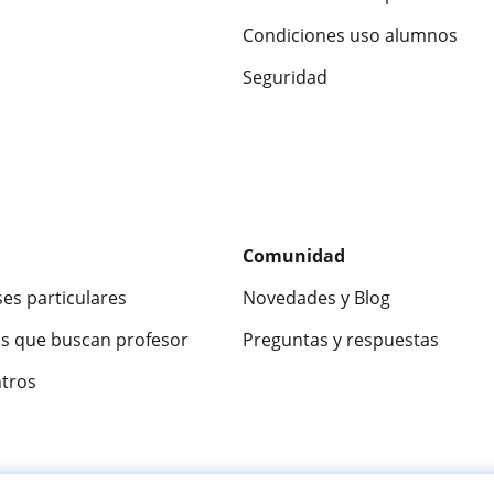
Condiciones uso alumnos
Seguridad
Comunidad
ses particulares
Novedades y Blog
s que buscan profesor
Preguntas y respuestas
ntros
ca
9,5/10
★★★★★
9,5/10
305826
opinion