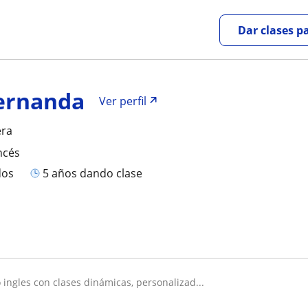
Dar clases p
ernanda
Ver perfil
era
ncés
dos
5 años dando clase
 ingles con clases dinámicas, personalizad...