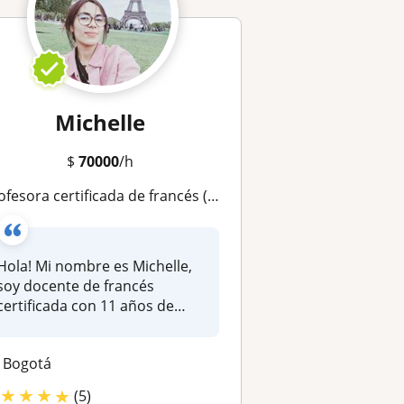
Michelle
$
70000
/h
ra certificada de francés (DALF C2) - Especializada en principiantes y niveles intermedios y en la preparación para exámenes oficiales DELF, DALF. Clases virtuales
Hola! Mi nombre es Michelle,
soy docente de francés
certificada con 11 años de
exper...
Bogotá
★
★
★
★
(5)