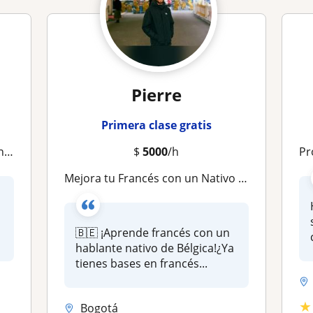
Pierre
Primera clase gratis
pos
$
5000
/h
Profeso
Mejora tu Francés con un Nativo de Bélgica: Conversación, Fluidez y Confianza
🇧🇪 ¡Aprende francés con un
.
hablante nativo de Bélgica!¿Ya
tienes bases en francés...
★
Bogotá