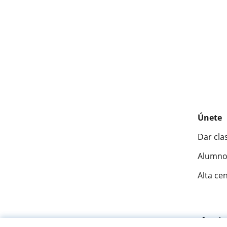
Únete
Dar cla
Alumno
Alta ce
Fantásti