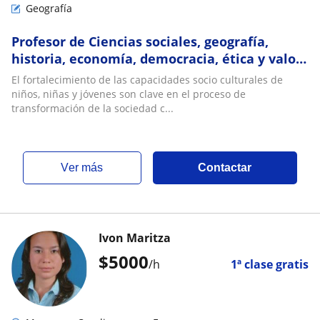
Geografía
Profesor de Ciencias sociales, geografía,
historia, economía, democracia, ética y valor,
religión y/o filosofía
El fortalecimiento de las capacidades socio culturales de
niños, niñas y jóvenes son clave en el proceso de
transformación de la sociedad c...
ver más
Contactar
Ivon Maritza
$
5000
/h
1ª clase gratis