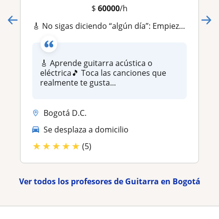
$
60000
/h
🎸 No sigas diciendo “algún día”: Empieza hoy a tocar la guitarra ! 🎸
🎸 Aprende guitarra acústica o
eléctrica🎵 Toca las canciones que
realmente te gusta...
Bogotá D.C.
Se desplaza a domicilio
★
★
★
★
★
(5)
Ver todos los profesores de Guitarra en Bogotá