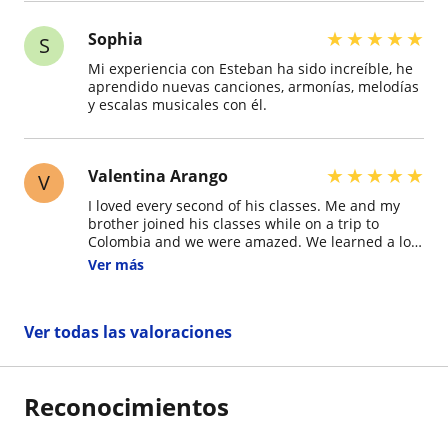
★
★
★
★
★
Sophia
S
Mi experiencia con Esteban ha sido increíble, he
aprendido nuevas canciones, armonías, melodías
y escalas musicales con él.
★
★
★
★
★
Valentina Arango
V
I loved every second of his classes. Me and my
brother joined his classes while on a trip to
Colombia and we were amazed. We learned a lot
in such little time and we had lots of fun. We live
Ver más
in Florida so it was nice how Esteban was able to
speak English with us so we can be more
comfortable in his class. He is very
Ver todas las valoraciones
accommodating, as he allowed us to pick when
we wanted our classes. He is also very proficient
at teaching both guitar and piano.
Reconocimientos