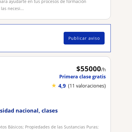
 para ayudarte en tus procesos de formación
as necesi...
Publicar aviso
$
55000
/h
Primera clase gratis
★
4,9
(11 valoraciones)
rsidad nacional, clases
s Básicos; Propiedades de las Sustancias Puras;