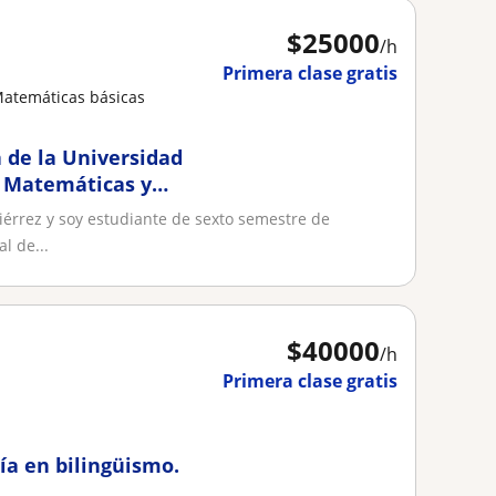
$
25000
/h
Primera clase gratis
Matemáticas básicas
 de la Universidad
e Matemáticas y
iérrez y soy estudiante de sexto semestre de
l de...
$
40000
/h
Primera clase gratis
ía en bilingüismo.