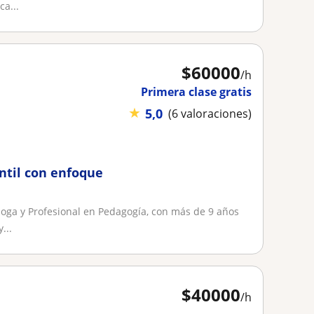
a...
$
60000
/h
Primera clase gratis
★
5,0
(6 valoraciones)
antil con enfoque
óloga y Profesional en Pedagogía, con más de 9 años
...
$
40000
/h