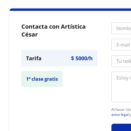
Contacta con Artística
César
Tarifa
$
5000
/h
1ª clase gratis
Al hacer cli
aviso legal
y