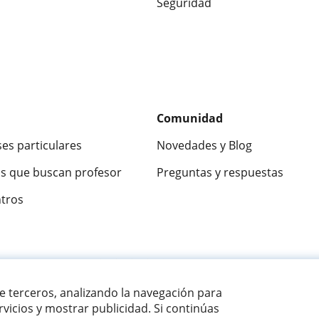
Seguridad
Comunidad
ses particulares
Novedades y Blog
s que buscan profesor
Preguntas y respuestas
ntros
ca
9,5/10
★★★★★
9,5/10
305915
opinion
de terceros, analizando la navegación para
vicios y mostrar publicidad. Si continúas