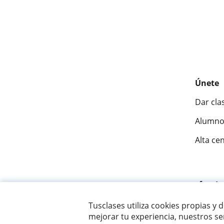
Únete
Dar cla
Alumno
Alta ce
Fantásti
Tusclases utiliza cookies propias y 
mejorar tu experiencia, nuestros ser
© 2007 - 2026 Tusclases.co