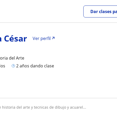
Dar clases p
a César
Ver perfil
oria del Arte
dos
2 años dando clase
e historia del arte y tecnicas de dibujo y acuarel...