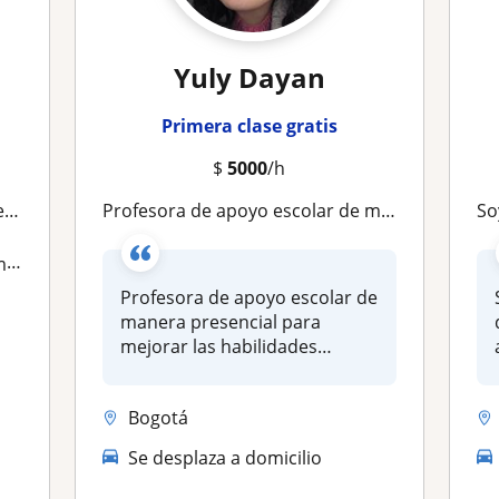
Yuly Dayan
Primera clase gratis
$
5000
/h
io
Profesora de apoyo escolar de manera presencial para mejorar las habilidades artisticas y creativas de los niños
Soy 
ha
Profesora de apoyo escolar de
manera presencial para
mejorar las habilidades
artisti...
Bogotá
Se desplaza a domicilio