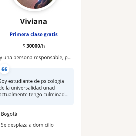
Viviana
Primera clase gratis
$
30000
/h
una persona responsable, puntual y empática solo disponible zona norte de Bogotá
Soy estudiante de psicología
de la universalidad unad
actualmente tengo culminado
mi...
Bogotá
Se desplaza a domicilio