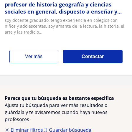
profesor de historia geografía y ciencias
sociales en general, dispuesto a enseñar y
orientar a niños, adolescentes, jóvenes y
soy docente graduado, tengo experiencia en colegios con
adultos que requieran capacitación en estas
niños y adolescentes. soy amante de la lectura, la historia, el
arreas o que simplemente quieren aprender
arte y las tradicio...
mas del maravilloso mundo de la historia
ver más
Contactar
Parece que tu búsqueda es bastante especifica
Ajusta tu búsqueda para ver más resultados o
guárdala y te avisaremos cuando haya nuevos
profesores
Eliminar filtros
Guardar búsqueda