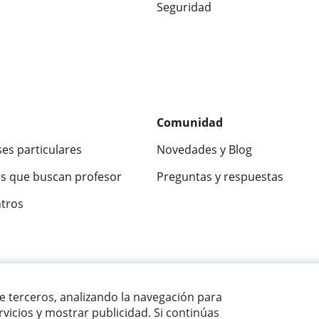
Seguridad
Comunidad
ses particulares
Novedades y Blog
s que buscan profesor
Preguntas y respuestas
ntros
ca
9,5/10
★★★★★
9,5/10
305915
opinion
de terceros, analizando la navegación para
vicios y mostrar publicidad. Si continúas