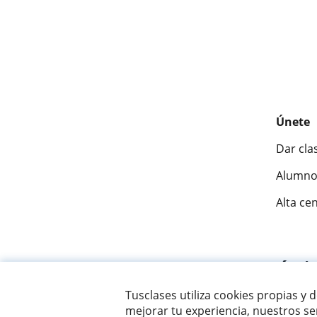
Únete
Dar cla
Alumno
Alta ce
Fantásti
Tusclases utiliza cookies propias y 
mejorar tu experiencia, nuestros ser
© 2007 - 2026 Tusclases.co