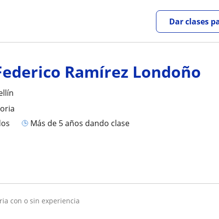
Dar clases p
Federico Ramírez Londoño
llín
toria
dos
más de 5 años dando clase
oria con o sin experiencia