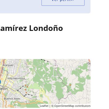
 Ramírez Londoño
Leaflet
| ©
OpenStreetMap
contributors