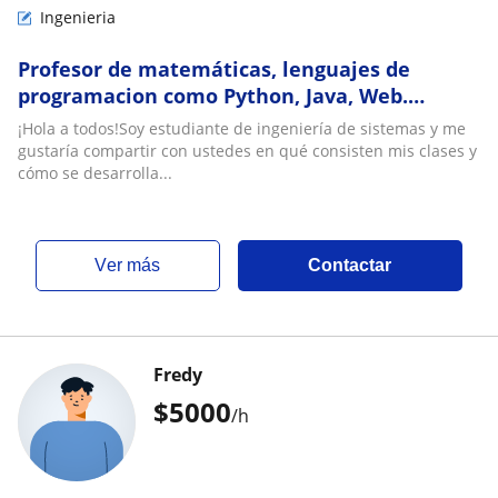
Ingenieria
Profesor de matemáticas, lenguajes de
programacion como Python, Java, Web.
Software como Excel, Power Bi, etc
¡Hola a todos!Soy estudiante de ingeniería de sistemas y me
gustaría compartir con ustedes en qué consisten mis clases y
cómo se desarrolla...
ver más
Contactar
Fredy
$
5000
/h