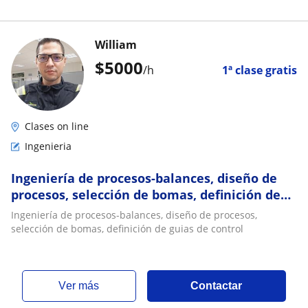
William
$
5000
/h
1ª clase gratis
Clases on line
Ingenieria
Ingeniería de procesos-balances, diseño de
procesos, selección de bomas, definición de
guias de control
Ingeniería de procesos-balances, diseño de procesos,
selección de bomas, definición de guias de control
ver más
Contactar