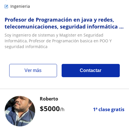
Ingenieria
Profesor de Programación en java y redes,
telecomunicaciones, seguridad informática ,
hacking etico
Soy ingeniero de sistemas y Magister en Seguridad
Informática, Profesor de Programación basica en POO Y
seguridad informática
ver más
Contactar
Roberto
$
5000
/h
1ª clase gratis