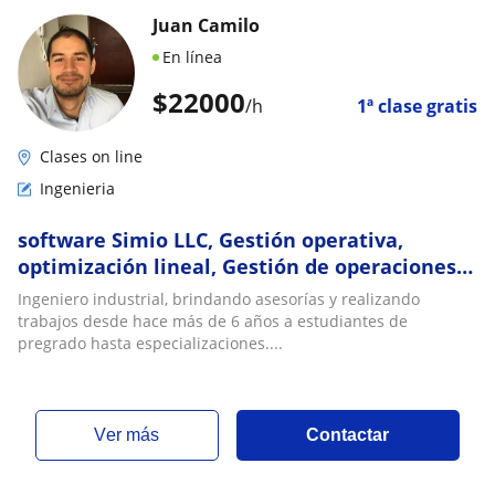
Juan Camilo
En línea
$
22000
/h
1ª clase gratis
Clases on line
Ingenieria
software Simio LLC, Gestión operativa,
optimización lineal, Gestión de operaciones,
software AMPL
Ingeniero industrial, brindando asesorías y realizando
trabajos desde hace más de 6 años a estudiantes de
pregrado hasta especializaciones....
ver más
Contactar