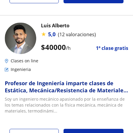
Luis Alberto
★
5,0
(12 valoraciones)
$
40000
/h
1ª clase gratis
Clases on line
Ingenieria
Profesor de Ingeniería imparte clases de
Estática, Mecánica/Resistencia de Materiales,
Termodinámica y Transferencia de Calor
Soy un ingeniero mecánico apasionado por la enseñanza de
los temas relacionados con la física mecánica, mecánica de
materiales, termodinámi...