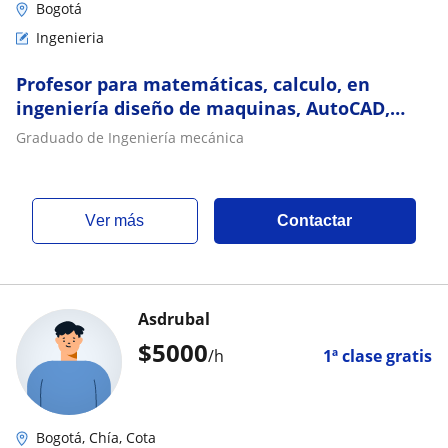
Bogotá
Ingenieria
Profesor para matemáticas, calculo, en
ingeniería diseño de maquinas, AutoCAD,
inventor SolidWorks, diseño de piezas y
Graduado de Ingeniería mecánica
calculo
ver más
Contactar
Asdrubal
$
5000
/h
1ª clase gratis
Bogotá, Chía, Cota