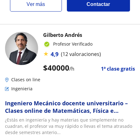
ver más
Contactar
Gilberto Andrés
Profesor Verificado
★
4,9
(12 valoraciones)
$
40000
/h
1ª clase gratis
Clases on line
Ingenieria
Ingeniero Mecánico docente universitario –
Clases online de Matemáticas, Física e
Ingeniería
¿Estás en ingeniería y hay materias que simplemente no
cuadran, el profesor va muy rápido o llevas el tema atrasado
desde semestres anterio...