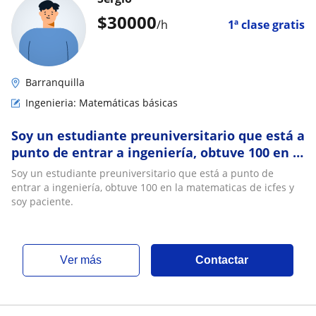
$
30000
/h
1ª clase gratis
Barranquilla
Ingenieria: Matemáticas básicas
Soy un estudiante preuniversitario que está a
punto de entrar a ingeniería, obtuve 100 en la
matematicas de icfes y soy paciente
Soy un estudiante preuniversitario que está a punto de
entrar a ingeniería, obtuve 100 en la matematicas de icfes y
soy paciente.
ver más
Contactar