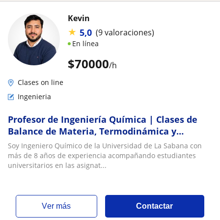
Kevin
★
5,0
(9 valoraciones)
En línea
$
70000
/h
Clases on line
Ingenieria
Profesor de Ingeniería Química | Clases de
Balance de Materia, Termodinámica y
Reacciones Químicas
Soy Ingeniero Químico de la Universidad de La Sabana con
más de 8 años de experiencia acompañando estudiantes
universitarios en las asignat...
ver más
Contactar