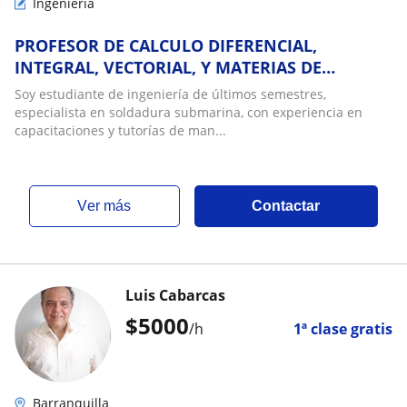
Ingenieria
PROFESOR DE CALCULO DIFERENCIAL,
INTEGRAL, VECTORIAL, Y MATERIAS DE
INGENIERÍA COMO ESTÁTICA, DINÁMICA,
Soy estudiante de ingeniería de últimos semestres,
TERMODINÁMICA ETC
especialista en soldadura submarina, con experiencia en
capacitaciones y tutorías de man...
ver más
Contactar
Luis Cabarcas
$
5000
/h
1ª clase gratis
Barranquilla