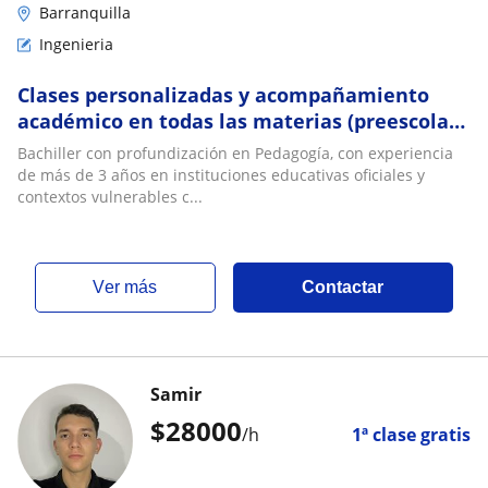
Barranquilla
Ingenieria
Clases personalizadas y acompañamiento
académico en todas las materias (preescolar
a 8° primaria)
Bachiller con profundización en Pedagogía, con experiencia
de más de 3 años en instituciones educativas oficiales y
contextos vulnerables c...
ver más
Contactar
Samir
$
28000
/h
1ª clase gratis