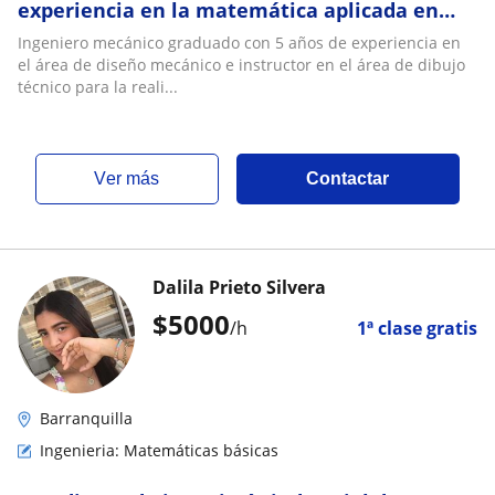
experiencia en la matemática aplicada en
casos reales
Ingeniero mecánico graduado con 5 años de experiencia en
el área de diseño mecánico e instructor en el área de dibujo
técnico para la reali...
ver más
Contactar
Dalila Prieto Silvera
$
5000
/h
1ª clase gratis
Barranquilla
Ingenieria: Matemáticas básicas