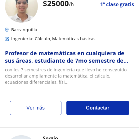
$
25000
/h
1ª clase gratis
Barranquilla
Ingenieria: Cálculo, Matemáticas básicas
Profesor de matemáticas en cualquiera de
sus áreas, estudiante de 7mo semestre de
ingeniería mecánica, experiencia de 2 años
con los 7 semestres de ingeniería que llevo he conseguido
desarrollar ampliamente la matemática, el cálculo,
ecuaciones diferenciales, físi...
ver más
Contactar
Sergio