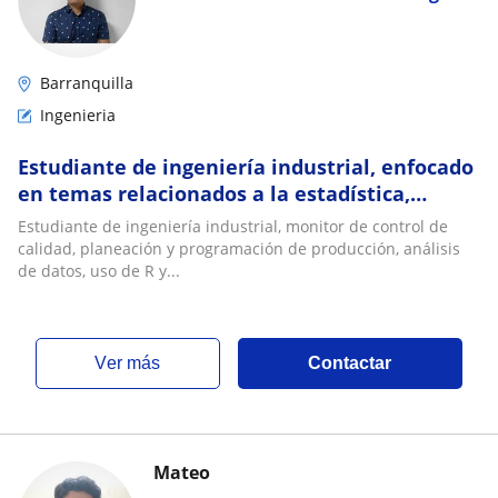
Barranquilla
Ingenieria
Estudiante de ingeniería industrial, enfocado
en temas relacionados a la estadística,
producción, calidad y manejo de R y Excel
Estudiante de ingeniería industrial, monitor de control de
calidad, planeación y programación de producción, análisis
de datos, uso de R y...
ver más
Contactar
Mateo