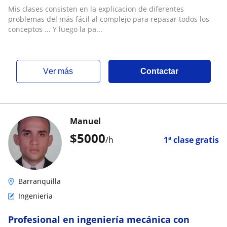
Ingenieria
Mis clases consisten en la explicacion de diferentes
problemas del más fácil al complejo para repasar todos los
conceptos ... Y luego la pa...
ver más
Contactar
Manuel
$
5000
/h
1ª clase gratis
Barranquilla
Ingenieria
Profesional en ingeniería mecánica con