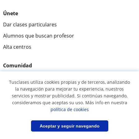
Únete
Dar clases particulares
Alumnos que buscan profesor
Alta centros
Comunidad
Novedades y Blog
Tusclases utiliza cookies propias y de terceros, analizando
Preguntas y respuestas
la navegación para mejorar tu experiencia, nuestros
servicios y mostrar publicidad. Si continúas navegando,
consideramos que aceptas su uso. Más info en nuestra
política de cookies
Fantástica
★★★★★
9,5/10
Filtrar
Guardar búsqueda
Aceptar y seguir navegando
305883
opiniones de alumnos