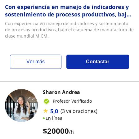
Con experiencia en manejo de indicadores y
sostenimiento de procesos productivos, bajo
el esquema de manufactura de clase mundial
Con experiencia en manejo de indicadores y sostenimiento
M.CM
de procesos productivos, bajo el esquema de manufactura de
clase mundial M.CM.
ver más
Contactar
Sharon Andrea
Profesor Verificado
★
5,0
(3 valoraciones)
En línea
$
20000
/h