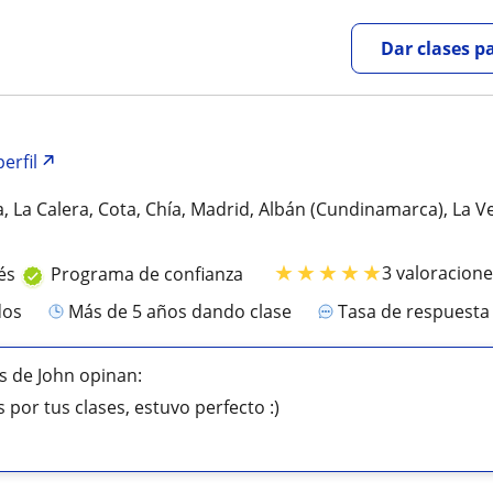
Dar clases p
erfil
, La Calera, Cota, Chía, Madrid, Albán (Cundinamarca), La V
★
★
★
★
★
3 valoracion
és
Programa de confianza
dos
más de 5 años dando clase
Tasa de respuest
s de John opinan:
 por tus clases, estuvo perfecto :)