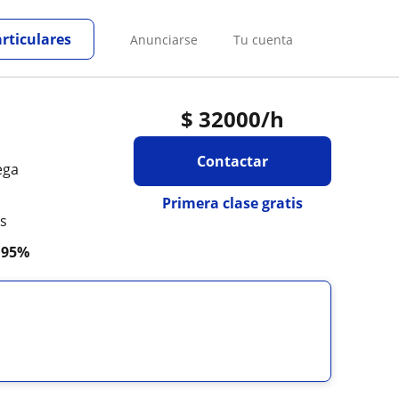
articulares
Anunciarse
Tu cuenta
$
32000
/h
Contactar
ega
Primera clase gratis
es
a
95%