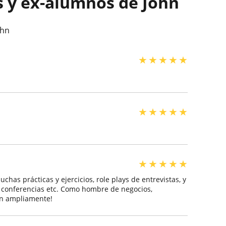
s y ex-alumnos de John
ohn
★
★
★
★
★
★
★
★
★
★
★
★
★
★
★
has prácticas y ejercicios, role plays de entrevistas, y
, conferencias etc. Como hombre de negocios,
on ampliamente!