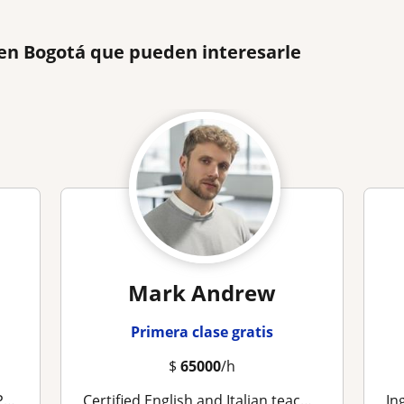
 en Bogotá que pueden interesarle
Mark Andrew
Primera clase gratis
$
65000
/h
OS
Certified English and Italian teacher for adults
Ingles