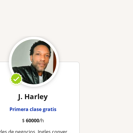
J. Harley
Primera clase gratis
$
60000
/h
 de negocios, Ingles conversacional (A1-C1),Toefl,Ielts, Curso de Pronunciación y Fluidez