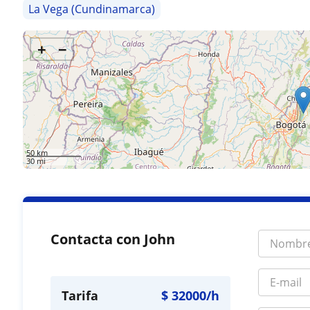
La Vega (Cundinamarca)
+
−
50 km
30 mi
Contacta con John
Tarifa
$
32000
/h