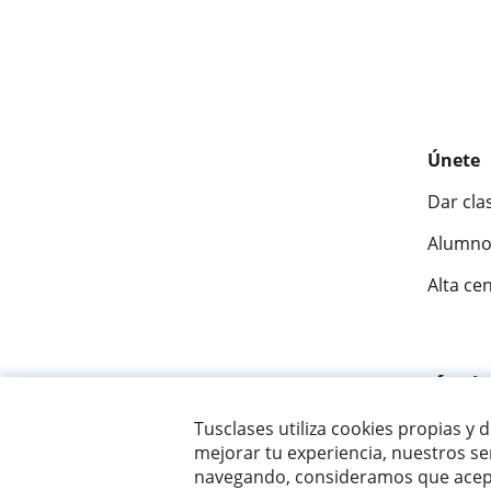
Únete
Dar cla
Alumno
Alta ce
Fantásti
Tusclases utiliza cookies propias y 
mejorar tu experiencia, nuestros ser
© 2007 - 2026 Tusclases.co
navegando, consideramos que acept