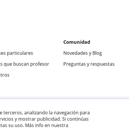
Comunidad
ses particulares
Novedades y Blog
s que buscan profesor
Preguntas y respuestas
ntros
ca
9,5/10
★★★★★
9,5/10
305915
opinion
de terceros, analizando la navegación para
vicios y mostrar publicidad. Si continúas
as su uso. Más info en nuestra