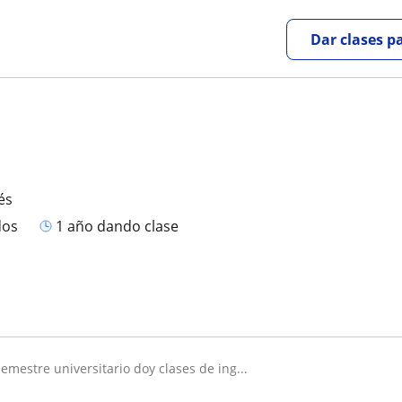
Dar clases p
és
dos
1 año dando clase
semestre universitario doy clases de ing...