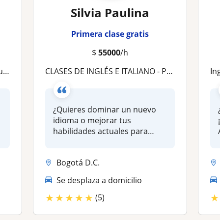
Silvia Paulina
Primera clase gratis
$
55000
/h
e!
CLASES DE INGLÉS E ITALIANO - PARTICULARES Y EN GRUPOS - PRESENCIAL Y VIRTUAL - JÓVENES Y ADULTOS
Ingles
¿Quieres dominar un nuevo
idioma o mejorar tus
habilidades actuales para
avanzar en...
Bogotá D.C.
Se desplaza a domicilio
★
★
★
★
★
★
(5)