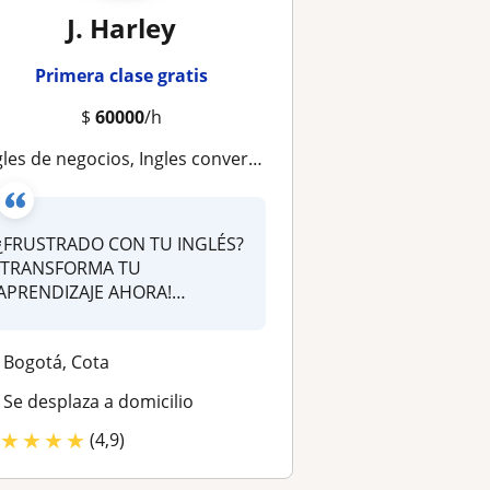
J. Harley
Primera clase gratis
$
60000
/h
 de negocios, Ingles conversacional (A1-C1),Toefl,Ielts, Curso de Pronunciación y Fluidez
¿FRUSTRADO CON TU INGLÉS?
¡TRANSFORMA TU
APRENDIZAJE AHORA!
¿Estancado en academias t...
Bogotá, Cota
Se desplaza a domicilio
★
★
★
★
(4,9)