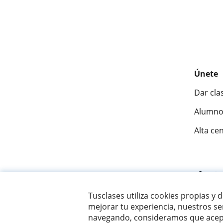
Únete
Dar cla
Alumno
Alta ce
Fantásti
Tusclases utiliza cookies propias y 
mejorar tu experiencia, nuestros ser
© 2007 - 2026 Tusclases.co
navegando, consideramos que acept