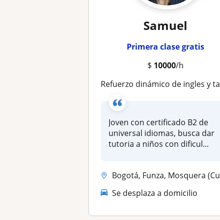
Samuel
Primera clase gratis
$
10000
/h
Refuerzo dinámico de ingles y tareas de primaria - tutor joven con nivel de ingles
Joven con certificado B2 de
universal idiomas, busca dar
tutoria a niños con dificul...
Bogotá, Funza, Mosquera (Cundinamarca), Soach
Se desplaza a domicilio