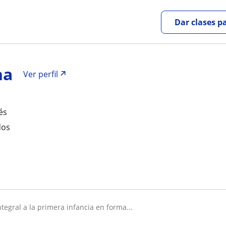
Dar clases p
na
Ver perfil
és
dos
ntegral a la primera infancia en forma...