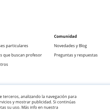
Comunidad
ses particulares
Novedades y Blog
s que buscan profesor
Preguntas y respuestas
ntros
ca
9,5/10
★★★★★
9,5/10
305883
opinion
de terceros, analizando la navegación para
vicios y mostrar publicidad. Si continúas
as su uso. Más info en nuestra