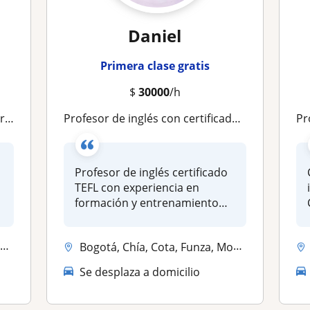
Daniel
Primera clase gratis
$
30000
/h
 B2
Profesor de inglés con certificado TEFL. Clases divertidas e interactivas para niños de 3 a 15 años
Pro
Profesor de inglés certificado
TEFL con experiencia en
formación y entrenamiento
de...
a
Bogotá, Chía, Cota, Funza, Mosquera (Cundinamarca)
Se desplaza a domicilio