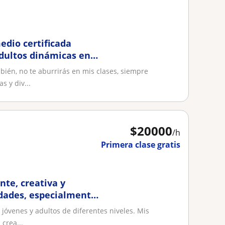
edio certificada
adultos dinámicas en
ambién en la
bién, no te aburrirás en mis clases, siempre
 y div...
$
20000
/h
Primera clase gratis
nte, creativa y
edades, especialmente
jóvenes y adultos de diferentes niveles. Mis
 crea...