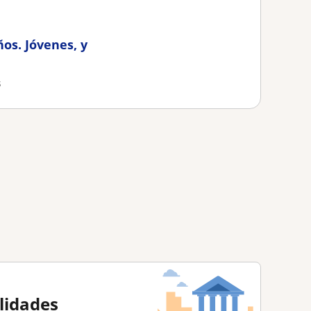
ños. Jóvenes, y
s
alidades