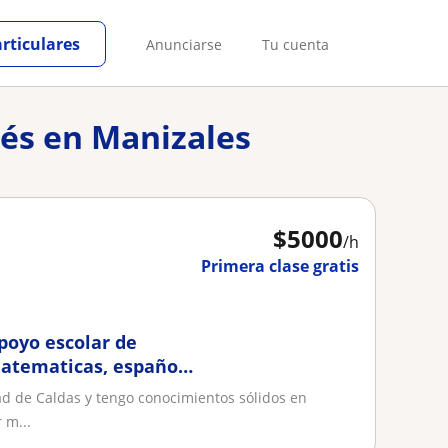
articulares
Anunciarse
Tu cuenta
lés en Manizales
$
5000
/h
Primera clase gratis
apoyo escolar de
matematicas, español
ad de Caldas y tengo conocimientos sólidos en
 m...