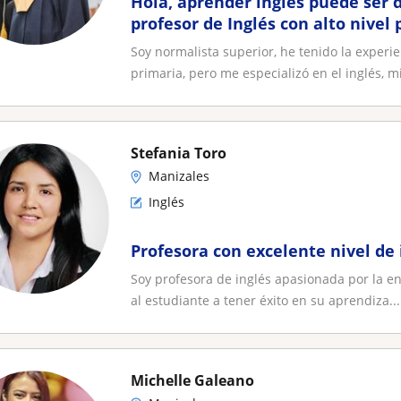
Hola, aprender inglés puede ser d
profesor de Inglés con alto nive
se aprende de manera divertida!
Soy normalista superior, he tenido la experi
primaria, pero me especializó en el inglés, mi
Stefania Toro
Manizales
Inglés
Profesora con excelente nivel de 
Soy profesora de inglés apasionada por la e
al estudiante a tener éxito en su aprendiza...
Michelle Galeano