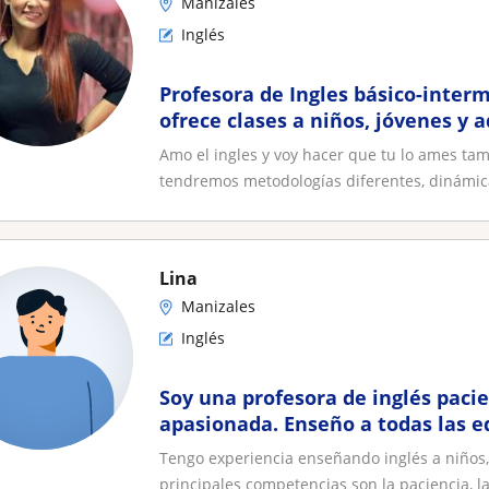
Manizales
Inglés
Profesora de Ingles básico-interm
ofrece clases a niños, jóvenes y 
Manizales, de manera online y t
Amo el ingles y voy hacer que tu lo ames tam
comodidad de sus casas
tendremos metodologías diferentes, dinámicas
Lina
Manizales
Inglés
Soy una profesora de inglés pacie
apasionada. Enseño a todas las 
a niños, con clases dinámica
Tengo experiencia enseñando inglés a niños, 
principales competencias son la paciencia, la