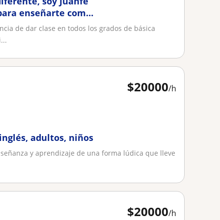
iferente, soy Juanfe
l para enseñarte como
encia de dar clase en todos los grados de básica
...
$
20000
/h
inglés, adultos, niños
nseñanza y aprendizaje de una forma lúdica que lleve
$
20000
/h