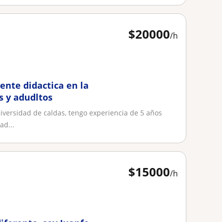
$
20000
/h
ente didactica en la
s y adudltos
iversidad de caldas, tengo experiencia de 5 años
ad...
$
15000
/h