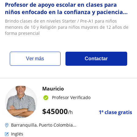
Profesor de apoyo escolar en clases para
niños enfocado en la confianza y paciencia
(Ideal para niños de primaria)
Brindo clases de en niveles Starter / Pre-A1 para niños
menores de 10 y Religión para niños mayores de 12 años de
forma presencial
ver más
Contactar
Mauricio
Profesor Verificado
$
45000
/h
1ª clase gratis
Barranquilla, Puerto Colombia...
Inglés