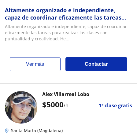
Altamente organizado e independiente,
capaz de coordinar eficazmente las tareas
para realizar las clases con puntualidad y
Altamente organizado e independiente, capaz de coordinar
creativ
eficazmente las tareas para realizar las clases con
puntualidad y creatividad. He...
ver más
Contactar
Alex Villarreal Lobo
$
5000
/h
1ª clase gratis
Santa Marta (Magdalena)