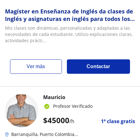
Magíster en Enseñanza de Inglés da clases de
Inglés y asignaturas en inglés para todos los
niveles. Apoyo académico y entrenamient
Mis clases son dinámicas, personalizadas y adaptadas a las
necesidades de cada estudiante. Utilizo explicaciones claras,
actividades prácti...
ver más
Contactar
Mauricio
Profesor Verificado
$
45000
/h
1ª clase gratis
Barranquilla, Puerto Colombia...