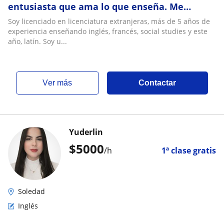
entusiasta que ama lo que enseña. Me
gustaría dar clases a jóvenes mayores y/o
Soy licenciado en licenciatura extranjeras, más de 5 años de
adultos
experiencia enseñando inglés, francés, social studies y este
año, latín. Soy u...
ver más
Contactar
Yuderlin
$
5000
/h
1ª clase gratis
Soledad
Inglés