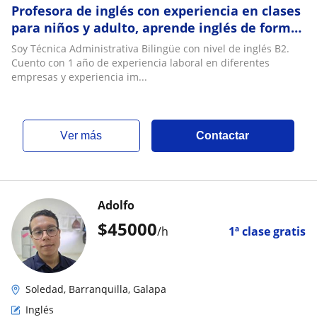
Profesora de inglés con experiencia en clases
para niños y adulto, aprende inglés de forma
practica,dinámica y efectiva
Soy Técnica Administrativa Bilingüe con nivel de inglés B2.
Cuento con 1 año de experiencia laboral en diferentes
empresas y experiencia im...
ver más
Contactar
Adolfo
$
45000
/h
1ª clase gratis
Soledad, Barranquilla, Galapa
Inglés