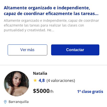
Altamente organizado e independiente,
capaz de coordinar eficazmente las tareas
para realizar las clases con puntualidad y
Altamente organizado e independiente, capaz de coordinar
creativ
eficazmente las tareas para realizar las clases con
puntualidad y creatividad. He...
ver más
Contactar
Natalia
★
4,8
(4 valoraciones)
$
5000
/h
1ª clase gratis
Barranquilla