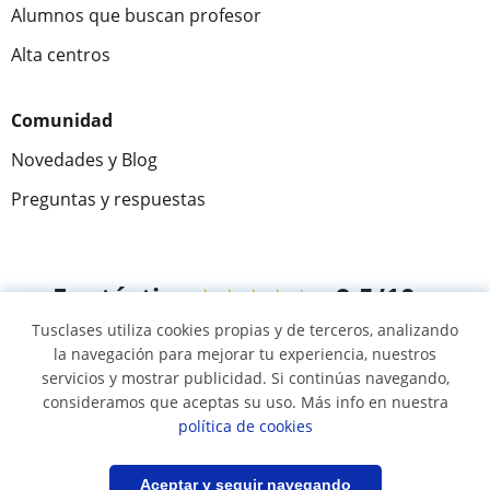
Alumnos que buscan profesor
Alta centros
Comunidad
Novedades y Blog
Preguntas y respuestas
Fantástica
★★★★★
9,5/10
Tusclases utiliza cookies propias y de terceros, analizando
305915
opiniones de alumnos
la navegación para mejorar tu experiencia, nuestros
servicios y mostrar publicidad. Si continúas navegando,
consideramos que aceptas su uso. Más info en nuestra
© 2007 - 2026 Tusclases.co
política de cookies
Mapa web:
Profesores particulares
Filtrar
Guardar búsqueda
Aceptar y seguir navegando