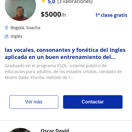
★
5,0
(3 valoraciones)
$
5000
/h
1ª clase gratis
Bogotá, Soacha
Inglés
las vocales, consonantes y fonética del Ingles
aplicada en un buen entrenamiento del
mismo
Graduado en el programa ESOL, sistema público de
educación para adultos, de los estados Unidos, condado de
Miami Dade, Florida, método de l...
ver más
Contactar
Oscar David