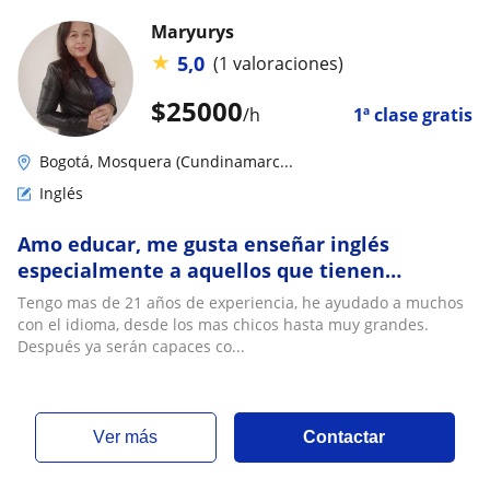
Maryurys
★
5,0
(1 valoraciones)
$
25000
/h
1ª clase gratis
Bogotá, Mosquera (Cundinamarc...
Inglés
Amo educar, me gusta enseñar inglés
especialmente a aquellos que tienen
dificultades desde la base
Tengo mas de 21 años de experiencia, he ayudado a muchos
con el idioma, desde los mas chicos hasta muy grandes.
Después ya serán capaces co...
ver más
Contactar