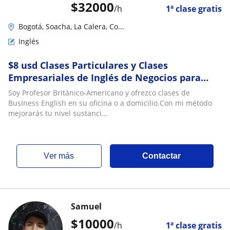
$
32000
/h
1ª clase gratis
Bogotá, Soacha, La Calera, Co...
Inglés
$8 usd Clases Particulares y Clases
Empresariales de Inglés de Negocios para
Ejecutivos en Bogotá con Maestro Nativo USA
Soy Profesor Británico-Americano y ofrezco clases de
Business English en su oficina o a domicilio.Con mi método
mejorarás tu nivel sustanci...
ver más
Contactar
Samuel
$
10000
/h
1ª clase gratis