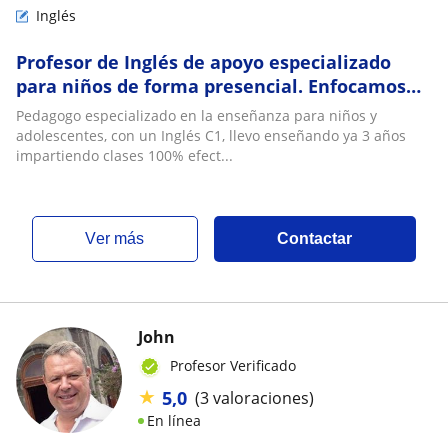
Inglés
Profesor de Inglés de apoyo especializado
para niños de forma presencial. Enfocamos
un inglés 100% funcional y útil para su futuro
Pedagogo especializado en la enseñanza para niños y
adolescentes, con un Inglés C1, llevo enseñando ya 3 años
impartiendo clases 100% efect...
ver más
Contactar
John
Profesor Verificado
★
5,0
(3 valoraciones)
En línea