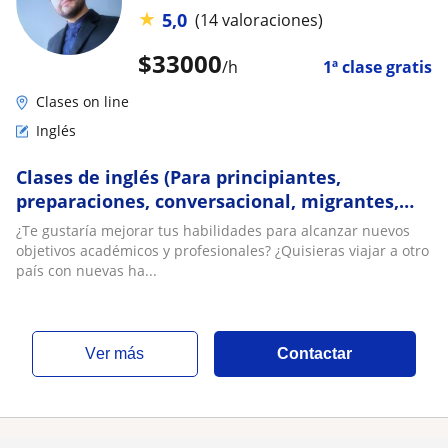
★
5,0
(14 valoraciones)
$
33000
/h
1ª clase gratis
Clases on line
Inglés
Clases de inglés (Para principiantes,
preparaciones, conversacional, migrantes,
etc.) Magíster Universidad Nacional de
¿Te gustaría mejorar tus habilidades para alcanzar nuevos
Colombia
objetivos académicos y profesionales? ¿Quisieras viajar a otro
país con nuevas ha...
ver más
Contactar