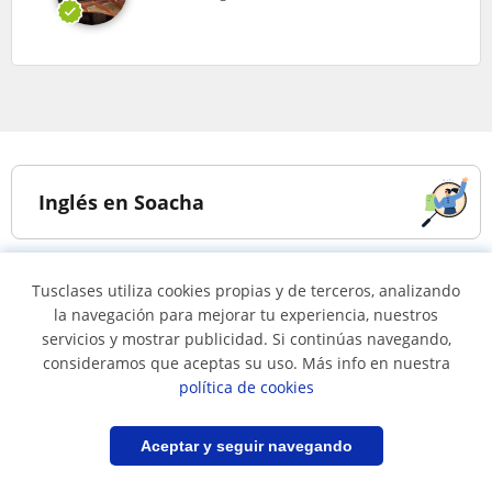
Inglés en Soacha
Clases a domicilio de
Clases de inglés online
Tusclases utiliza cookies propias y de terceros, analizando
inglés en Soacha
la navegación para mejorar tu experiencia, nuestros
Profesores de inglés
servicios y mostrar publicidad. Si continúas navegando,
nativos en
consideramos que aceptas su uso. Más info en nuestra
Cundinamarca
política de cookies
Filtrar
Guardar búsqueda
Aceptar y seguir navegando
Poblaciones cercanas a Soacha