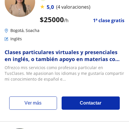
★
5,0
(4 valoraciones)
$
25000
/h
1ª clase gratis
Bogotá, Soacha
Inglés
Clases particulares virtuales y presenciales
en inglés, o también apoyo en materias como
Español, Matemáticas, etc
Ofrezco mis servicios como profesora particular en
TusClases. Me apasionan los idiomas y me gustaría compartir
mi conocimiento de español e...
ver más
Contactar