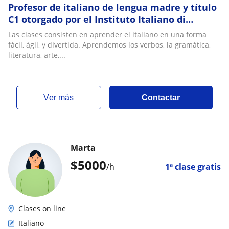
Profesor de italiano de lengua madre y título
C1 otorgado por el Instituto Italiano di
Cultura 12 años de experiencia
Las clases consisten en aprender el italiano en una forma
fácil, ágil, y divertida. Aprendemos los verbos, la gramática,
literatura, arte,...
ver más
Contactar
Marta
$
5000
/h
1ª clase gratis
Clases on line
Italiano