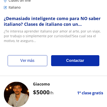
Clases on line
Italiano
¿Demasiado inteligente como para NO saber
italiano? Clases de italiano con un
doctorando en ingeniería, innovación y
¿Te interesa aprender italiano por amor al arte, por un viaje,
estrategia
por trabajo o simplemente por curiosidad?Sea cual sea el
motivo, te aseguro...
ver más
Contactar
Giacomo
$
5000
/h
1ª clase gratis