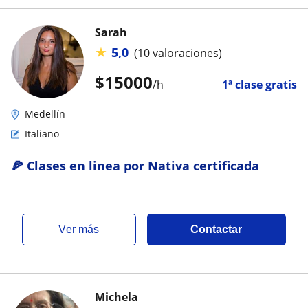
Sarah
★
5,0
(10 valoraciones)
$
15000
/h
1ª clase gratis
Medellín
Italiano
🍕 Clases en linea por Nativa certificada
ver más
Contactar
Michela