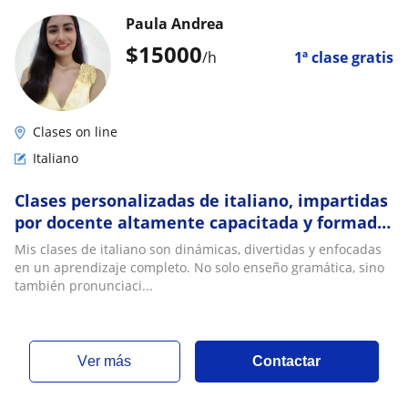
Paula Andrea
$
15000
/h
1ª clase gratis
Clases on line
Italiano
Clases personalizadas de italiano, impartidas
por docente altamente capacitada y formada
en Italia
Mis clases de italiano son dinámicas, divertidas y enfocadas
en un aprendizaje completo. No solo enseño gramática, sino
también pronunciaci...
ver más
Contactar