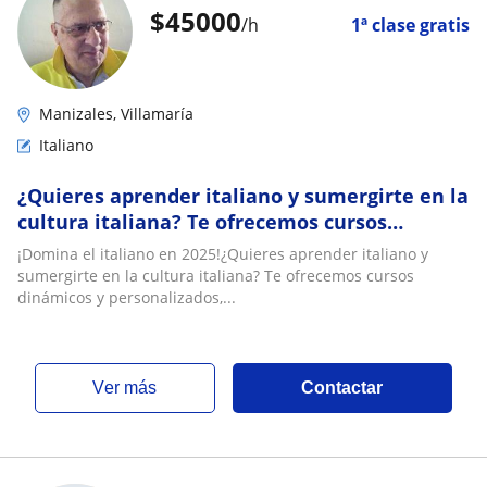
$
45000
/h
1ª clase gratis
Manizales, Villamaría
Italiano
¿Quieres aprender italiano y sumergirte en la
cultura italiana? Te ofrecemos cursos
dinámicos y personalizados
¡Domina el italiano en 2025!¿Quieres aprender italiano y
sumergirte en la cultura italiana? Te ofrecemos cursos
dinámicos y personalizados,...
ver más
Contactar